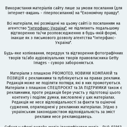
Використання матеріалів сайту лише за умови посилання (для
інтернет-видань - гіперпосилання) на "Економічну правду".
Всі матеріали, які розміщені на цьому сайті із посиланням на
агентство
"Інтерфакс-Україна"
, не підлягають подальшому
відтворенню та/чи розповсюдженню в будь-якій формі,
інакше як з письмового дозволу агентства "Інтерфакс-
Україна".
Будь-яке копіювання, передрук та відтворення фотографічних
творів та/або аудіовізуальних творів правовласника Getty
Images - суворо забороняється.
Матеріали з плашкою PROMOTED, НОВИНИ КОМПАНІЙ та
ПОЗИЦІЯ є рекламними та публікуються на правах реклами.
Редакція може не поділяти погляди, які в них промотуються.
Матеріали з плашкою СПЕЦПРОЄКТ та ЗА ПІДТРИМКИ також є
рекламними, проте редакція бере участь у підготовці цього
контенту і поділяє думки, висловлені у цих матеріалах.
Редакція не несе відповідальності за факти та оціночні
судження, оприлюднені у рекламних матеріалах. Згідно з
українським законодавством відповідальність за зміст
реклами несе рекламодавець.