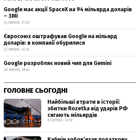
Google має акції SpaceX на 94 мільярда доларів
– ЗМІ
23 ЛИПНЯ, 17:30
Євросоюз оштрафував Google на мільярд
доларів: в компанії обурилися
23 ЛИПНЯ, 13:35
Google розробляє новий чип для Gemini
20 ЛИПНЯ, 18:45
ГОЛОВНЕ СЬОГОДНІ
Найбільші втрати в історії:
збитки Rozetka від ударів РФ
сягають мільярдів
6 СЕРПНЯ, 12:10
Кабмін зобовʼязав податкову