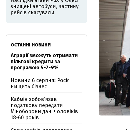
Наслідки атаки РФ: у Одесі
знищені автобуси, частину
рейсів скасували
ОСТАННІ НОВИНИ
Аграрії зможуть отримати
пільгові кредити за
програмою 5-7-9%
Новини 6 серпня: Росія
нищить бізнес
Кабмін зобовʼязав
податкову передати
Міноборони дані чоловіків
18-60 років