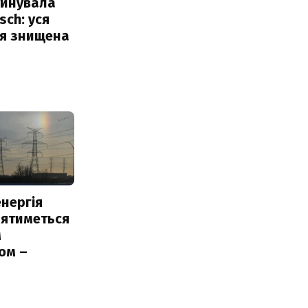
уйнувала
sch: уся
ія знищена
нергія
лятиметься
м
ом –
ь