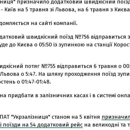
ізниця" призначило додатковий швидкісний поїз
 - Київ на 5 травня зі Львова, на 6 травня з Києва
домляється на сайті компанії.
одатковий швидкісний поїзд №756 відправиться з
уде до Києва о 05:50 із зупинкою на станції Корос
идкісний потяг №755 відправиться 6 травня о 00:1
Львова о 5:47. На шляху проходження поїзд зуп
стень о 01:47-01:48.
а придбати в залізничних касах і в системі онл
ПАТ "Укрзалізниця" станом на 5 квітня
призначи
і поїзди на 54 додатковий рейс
на великодні та 