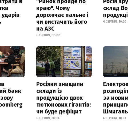
втрати в
"Ринок пройде по
Росія зр
итки
краю". Чому
склад Bo
 ударів
дорожчає пальне і
продукц
ь
чи вистачить його
6 СЕРПНЯ, 10:50
на АЗС
6 СЕРПНЯ, 06:00
ив
Росіяни знищили
Електрое
ий банк
склади із
розподі
азову
продукцією двох
за нови
loomberg
тютюнових гігантів:
принцип
чи буде дефіцит
Шмигал
6 СЕРПНЯ, 18:04
6 СЕРПНЯ, 18:23