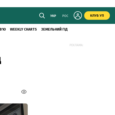
КЛУБ УП
УКР
РОС
В'Ю
WEEKLY CHARTS
ЗЕМЕЛЬНИЙ ГІД
РЕКЛАМА:
д