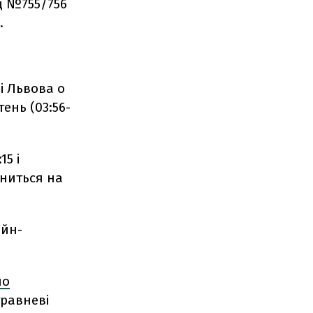
д №755/756
.
і Львова о
тень (03:56-
5 і
иниться на
айн-
ло
травневі