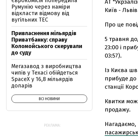
Єврокомісія попередила
АТ "Укрзал
Румунію через наміри
Київ - Львів
відкласти відмову від
вугільних ТЕС
Про це пові
Привласнення мільярдів
5 травня д
Приватбанку: справу
Коломойського скерували
23:00 і приб
до суду
03:57).
Мегазавод з виробництва
Із Києва шв
чипів у Техасі обійдеться
прибуде до 
SpaceX у 16,8 мільярдів
доларів
станції Коро
ВСІ НОВИНИ
Квитки можн
продажу.
Нагадаємо,
РЕКЛАМА:
пасажирськ