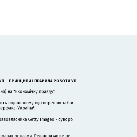
УП
ПРИНЦИПИ І ПРАВИЛА РОБОТИ УП
я) на "Економічну правду".
гають подальшому відтворенню та/чи
терфакс-Україна".
равовласника Getty Images - суворо
равах реклами. Редакція може не