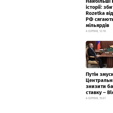
Найбільші 
історії: зб
Rozetka від
РФ сягают
мільярдів
6 СЕРПНЯ, 12:10
Путін змус
Центральн
знизити б
ставку – B
6 СЕРПНЯ, 15:07