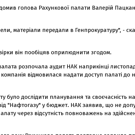
ідомив голова Рахункової палати Валерій Пацкан
ели, матеріали передали в Генпрокуратуру", - ск
вірки він пообіцяв оприлюднити згодом.
палата розпочала аудит НАК наприкінці листопа
 компанія відмовилася надати доступ палаті до 
ту було дослідити планування та своєчасність 
від "Нафтогазу" у бюджет. НАК заявив, що не доп
алату через відсутність повноважень на здійсне