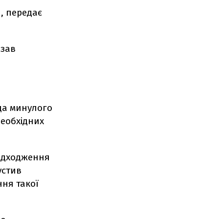
, передає
азав
да минулого
необхідних
надходження
устив
ння такої