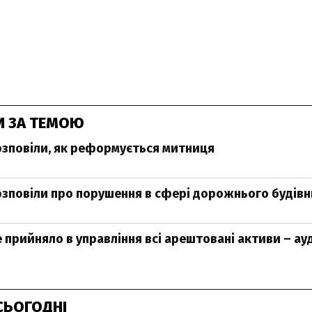
И ЗА ТЕМОЮ
зповіли, як реформується митниця
зповіли про порушення в сфері дорожнього будів
е прийняло в управління всі арештовані активи – а
СЬОГОДНІ