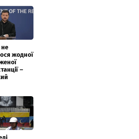
 не
ося жодної
женої
танції –
кий
елі