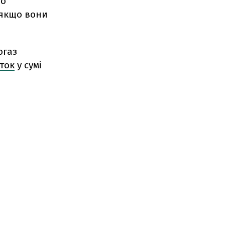
ро
 якщо вони
огаз
ток
у сумі