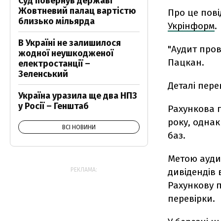
Суд повернув державі
Жовтневий палац вартістю
Про це пов
близько мільярда
Укрінформ
.
В Україні не залишилося
"Аудит пров
жодної неушкодженої
Пацкан.
електростанції –
Зеленський
Деталі пере
Україна уразила ще два НПЗ
у Росії – Генштаб
Рахункова 
року, однак
ВСІ НОВИНИ
баз.
Метою ауди
РЕКЛАМА:
дивідендів 
Рахункову п
перевірки.