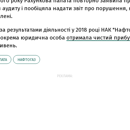
ього року Рахункова палата повторно заявила п
 аудиту і пообіцяла надати звіт про порушення,
лені.
з
а результатами діяльності у 2018 році НАК "Нафт
к окрема юридична особа
отримала чистий прибу
ривень.
ЛАТА
НАФТОГАЗ
РЕКЛАМА: