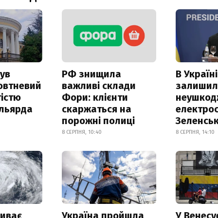
ув
РФ знищила
В Україні
овтневий
важливі склади
залишил
істю
Фори: клієнти
неушкод
ільярда
скаржаться на
електрос
порожні полиці
Зеленсь
8 СЕРПНЯ, 10:40
8 СЕРПНЯ, 14:10
риває
Україна пройшла
У Венесу