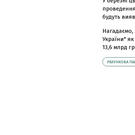
У березні ц
проведення
будуть вияв
Нагадаємо, 
України" я
13,6 млрд г
РАХУНКОВА ПА