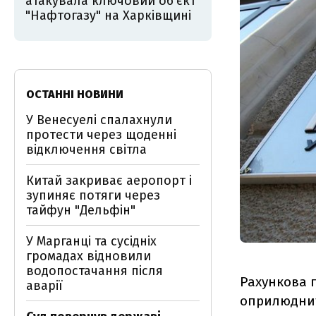
атакувала ключовий об’єкт
"Нафтогазу" на Харківщині
ОСТАННІ НОВИНИ
У Венесуелі спалахнули
протести через щоденні
відключення світла
Китай закриває аеропорт і
зупиняє потяги через
тайфун "Дельфін"
У Марганці та сусідніх
громадах відновили
водопостачання після
Рахункова п
аварії
оприлюднит