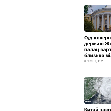
Суд поверн
державі Ж
палац варт
близько м
8 СЕРПНЯ, 15:15
Китай зак