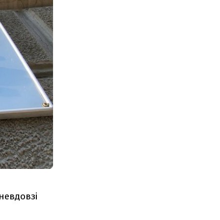
невдовзі