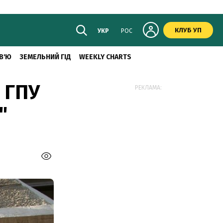
КЛУБ УП
УКР
РОС
В'Ю
ЗЕМЕЛЬНИЙ ГІД
WEEKLY CHARTS
 ГПУ
РЕКЛАМА:
"