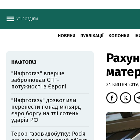
УСІ РОЗДІЛИ
НОВИНИ
ПУБЛІКАЦІЇ
КОЛОНКИ
ІН
Рахун
НАФТОГАЗ
матер
"Нафтогаз" вперше
забронював СПГ-
24 КВІТНЯ 2019, 
потужності в Європі
"Нафтогазу" дозволили
перенести понад мільярд
євро боргу на тлі сотень
ударів РФ
Терор газовидобутку: Росія