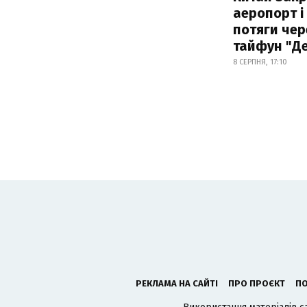
аеропорт і
потяги чер
тайфун "Д
8 СЕРПНЯ, 17:10
РЕКЛАМА НА САЙТІ
ПРО ПРОЄКТ
ПО