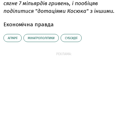
сягне 7 мільярдів гривень, і пообіцяв
поділитися "дотаціями Косюка" з іншими.
Економічна правда
АГРАРІЇ
МІНАГРОПОЛІТИКИ
СУБСИДІЇ
РЕКЛАМА: