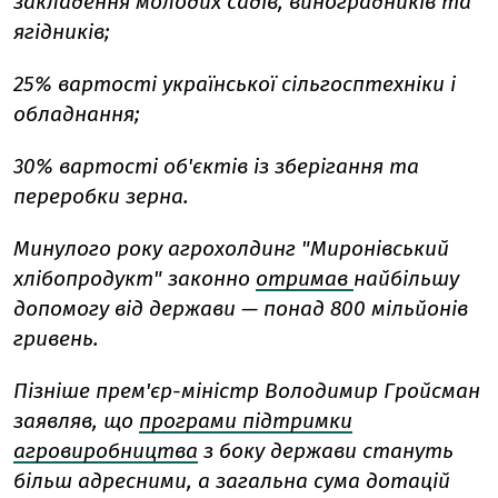
закладення молодих садів, виноградників та
ягідників;
25% вартості української сільгосптехніки і
обладнання;
30% вартості об'єктів із зберігання та
переробки зерна.
Минулого року агрохолдинг "Миронівський
хлібопродукт" законно
отримав
найбільшу
допомогу від держави — понад 800 мільйонів
гривень.
Пізніше прем'єр-міністр Володимир Гройсман
заявляв, що
п
рограми підтримки
агровиробництва
з боку держави стануть
більш адресними, а загальна сума дотацій