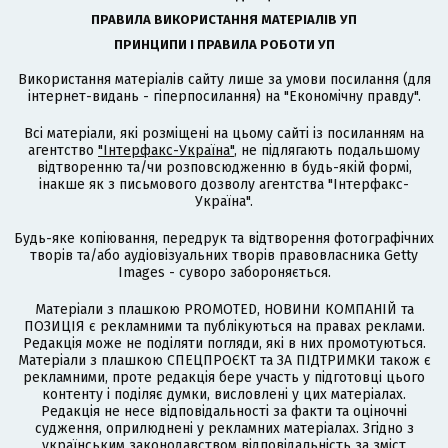
ПРАВИЛА ВИКОРИСТАННЯ МАТЕРІАЛІВ УП
ПРИНЦИПИ І ПРАВИЛА РОБОТИ УП
Використання матеріалів сайту лише за умови посилання (для
інтернет-видань - гіперпосилання) на "Економічну правду".
Всі матеріали, які розміщені на цьому сайті із посиланням на
агентство
"Інтерфакс-Україна"
, не підлягають подальшому
відтворенню та/чи розповсюдженню в будь-якій формі,
інакше як з письмового дозволу агентства "Інтерфакс-
Україна".
Будь-яке копіювання, передрук та відтворення фотографічних
творів та/або аудіовізуальних творів правовласника Getty
Images - суворо забороняється.
Матеріали з плашкою PROMOTED, НОВИНИ КОМПАНІЙ та
ПОЗИЦІЯ є рекламними та публікуються на правах реклами.
Редакція може не поділяти погляди, які в них промотуються.
Матеріали з плашкою СПЕЦПРОЄКТ та ЗА ПІДТРИМКИ також є
рекламними, проте редакція бере участь у підготовці цього
контенту і поділяє думки, висловлені у цих матеріалах.
Редакція не несе відповідальності за факти та оціночні
судження, оприлюднені у рекламних матеріалах. Згідно з
українським законодавством відповідальність за зміст