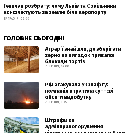
Генплан розбрату: чому Львів та Сокільники
конфліктують за землю біля аеропорту
19 ТРАВНЯ, 08:00
ГОЛОВНЕ СЬОГОДНІ
Аграрії знайшли, де зберігати
зерно на випадок тривалої
блокади портів
7 СЕРПНЯ, 14:00
РФ атакувала Укрнафту:
компанія втратила суттєві
обсяги видобутку
7 СЕРПНЯ, 16:50
Штрафи за
адмінправопорушення
підвищать: уряд подав до Ради