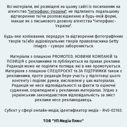
Всі матеріали, які розміщені на цьому сайті із посиланням на
агентство
"Інтерфакс-Україна"
, не підлягають подальшому
відтворенню та/чи розповсюдженню в будь-якій формі,
інакше як з письмового дозволу агентства "Інтерфакс-
Україна".
Будь-яке копіювання, передрук та відтворення фотографічних
творів та/або аудіовізуальних творів правовласника Getty
Images - суворо забороняється.
Матеріали з плашкою PROMOTED, НОВИНИ КОМПАНІЙ та
ПОЗИЦІЯ є рекламними та публікуються на правах реклами.
Редакція може не поділяти погляди, які в них промотуються.
Матеріали з плашкою СПЕЦПРОЄКТ та ЗА ПІДТРИМКИ також є
рекламними, проте редакція бере участь у підготовці цього
контенту і поділяє думки, висловлені у цих матеріалах.
Редакція не несе відповідальності за факти та оціночні
судження, оприлюднені у рекламних матеріалах. Згідно з
українським законодавством відповідальність за зміст
реклами несе рекламодавець.
Cубєкт у сфері онлайн-медіа; ідентифікатор медіа - R40-02163.
ТОВ "УП Медіа Плюс"