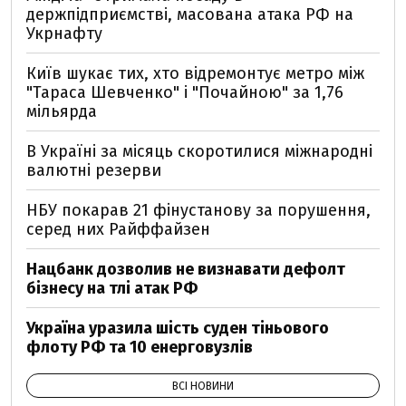
держпідприємстві, масована атака РФ на
Укрнафту
Київ шукає тих, хто відремонтує метро між
"Тараса Шевченко" і "Почайною" за 1,76
мільярда
В Україні за місяць скоротилися міжнародні
валютні резерви
НБУ покарав 21 фінустанову за порушення,
серед них Райффайзен
Нацбанк дозволив не визнавати дефолт
бізнесу на тлі атак РФ
Україна уразила шість суден тіньового
флоту РФ та 10 енерговузлів
ВСІ НОВИНИ