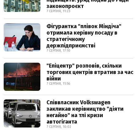
законопроєкт
7 СЕРПНЯ, 11:23
Фігурантка "плівок Міндіча"
отримала керівну посаду в
стратегічному
держпідприємстві
7 СЕРПНЯ, 17:10
"Епіцентр" розповів, скільки
торгових центрів втратив за час
війни
7 СЕРПНЯ, 11:56
Співвласник Volkswagen
закликав керівництво "діяти
негайно" на тлі кризи
автогіганта
7 СЕРПНЯ, 10:02