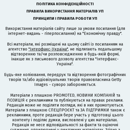
ПОЛІТИКА КОНФІДЕНЦІЙНОСТІ
ПРАВИЛА ВИКОРИСТАННЯ МАТЕРІАЛІВ УП
ПРИНЦИПИ І ПРАВИЛА РОБОТИ УП
Використання матеріалів сайту лише за умови посилання (для
інтернет-видань - гіперпосилання) на "Економічну правду".
Всі матеріали, які розміщені на цьому сайті із посиланням на
агентство
"Інтерфакс-Україна"
, не підлягають подальшому
відтворенню та/чи розповсюдженню в будь-якій формі,
інакше як з письмового дозволу агентства "Інтерфакс-
Україна".
Будь-яке копіювання, передрук та відтворення фотографічних
творів та/або аудіовізуальних творів правовласника Getty
Images - суворо забороняється.
Матеріали з плашкою PROMOTED, НОВИНИ КОМПАНІЙ та
ПОЗИЦІЯ є рекламними та публікуються на правах реклами.
Редакція може не поділяти погляди, які в них промотуються.
Матеріали з плашкою СПЕЦПРОЄКТ та ЗА ПІДТРИМКИ також є
рекламними, проте редакція бере участь у підготовці цього
контенту і поділяє думки, висловлені у цих матеріалах.
Редакція не несе відповідальності за факти та оціночні
судження, оприлюднені у рекламних матеріалах. Згідно з