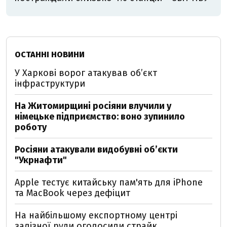
ОСТАННІ НОВИНИ
У Харкові ворог атакував обʼєкт
інфраструктури
На Житомирщині росіяни влучили у
німецьке підприємство: воно зупинило
роботу
Росіяни атакували видобувні обʼєкти
"Укрнафти"
Apple тестує китайську пам'ять для iPhone
та MacBook через дефіцит
На найбільшому експортному центрі
залізної руди оголосили страйк