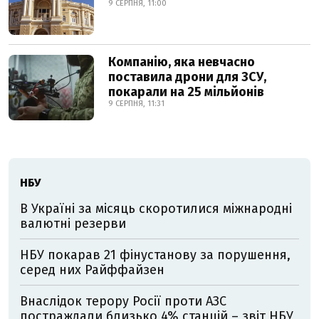
9 СЕРПНЯ, 11:00
Компанію, яка невчасно
поставила дрони для ЗСУ,
покарали на 25 мільйонів
9 СЕРПНЯ, 11:31
НБУ
В Україні за місяць скоротилися міжнародні
валютні резерви
НБУ покарав 21 фінустанову за порушення,
серед них Райффайзен
Внаслідок терору Росії проти АЗС
постраждали близько 4% станцій – звіт НБУ