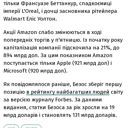
тільки Франсуазе Беттанкур, спадкоємиці
імперії L'Oreal, і дочці засновника рітейлера
Walmart Еліс Уолтон.
Акції Amazon слабо змінюються в ході
попередніх торгів у п'ятницю. Із початку року
капіталізація компанії підскочила на 21%, до
894 млрд дол. За цим показником Amazon
поступається тільки Apple (921 млрд дол) і
Microsoft (920 млрд дол).
Як повідомлялося раніше, Безос зберіг першу
позицію
в рейтингу найбагатших людей
світу
за версією журналу Forbes. За даними
видання, статки Безоса за рік зросли на 19
млрд доларів і становлять 131 млрд доларів.