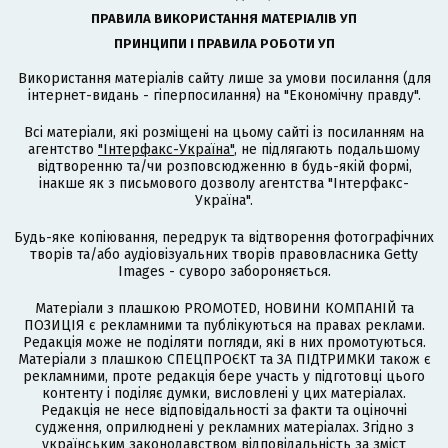
ПРАВИЛА ВИКОРИСТАННЯ МАТЕРІАЛІВ УП
ПРИНЦИПИ І ПРАВИЛА РОБОТИ УП
Використання матеріалів сайту лише за умови посилання (для
інтернет-видань - гіперпосилання) на "Економічну правду".
Всі матеріали, які розміщені на цьому сайті із посиланням на
агентство
"Інтерфакс-Україна"
, не підлягають подальшому
відтворенню та/чи розповсюдженню в будь-якій формі,
інакше як з письмового дозволу агентства "Інтерфакс-
Україна".
Будь-яке копіювання, передрук та відтворення фотографічних
творів та/або аудіовізуальних творів правовласника Getty
Images - суворо забороняється.
Матеріали з плашкою PROMOTED, НОВИНИ КОМПАНІЙ та
ПОЗИЦІЯ є рекламними та публікуються на правах реклами.
Редакція може не поділяти погляди, які в них промотуються.
Матеріали з плашкою СПЕЦПРОЄКТ та ЗА ПІДТРИМКИ також є
рекламними, проте редакція бере участь у підготовці цього
контенту і поділяє думки, висловлені у цих матеріалах.
Редакція не несе відповідальності за факти та оціночні
судження, оприлюднені у рекламних матеріалах. Згідно з
українським законодавством відповідальність за зміст