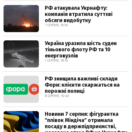
РФ атакувала Укрнафту:
компанія втратила суттєві
обсяги видобутку
7 СЕРПНЯ, 16:50
Україна уразила шість суден
тіньового флоту РФ та 10
енерговузлів
7 СЕРПНЯ, 18:10
РФ знищила важливі склади
Фори: клієнти скаржаться на
порожні полиці
8 СЕРПНЯ, 10:40
Новини 7 серпня: фігурантка
"плівок Міндіча" отримала
посаду в держпідприємстві,