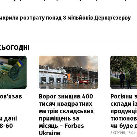
викрили розтрату понад 8 мільйонів Держрезерву
СЬОГОДНІ
овʼязав
Ворог знищив 400
Росіяни
тисяч квадратних
склади і
метрів складських
продукці
и дані
приміщень за
тютюнови
18-60
місяць – Forbes
чи буде 
Ukraine
6 СЕРПНЯ, 18:04