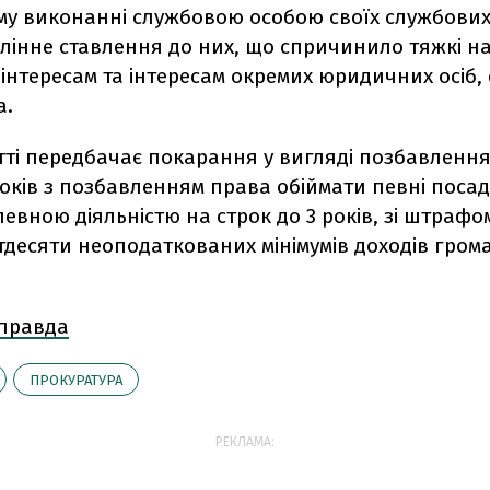
у виконанні службовою особою своїх службових 
лінне ставлення до них, що спричинило тяжкі н
нтересам та інтересам окремих юридичних осіб,
а.
тті передбачає покарання у вигляді позбавлення
років з позбавленням права обіймати певні поса
евною діяльністю на строк до 3 років, зі штрафо
тдесяти неоподаткованих мінімумів доходів гром
 правда
ПРОКУРАТУРА
РЕКЛАМА: