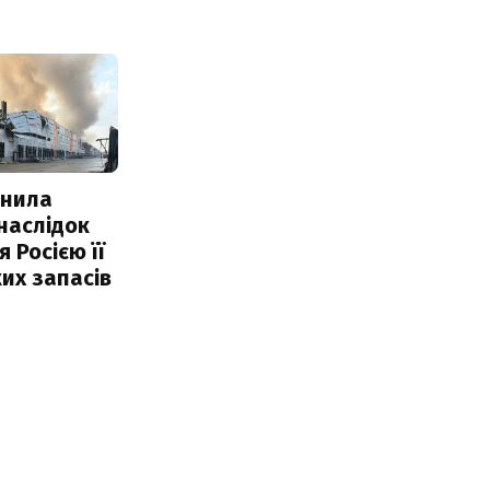
інила
наслідок
 Росією її
их запасів