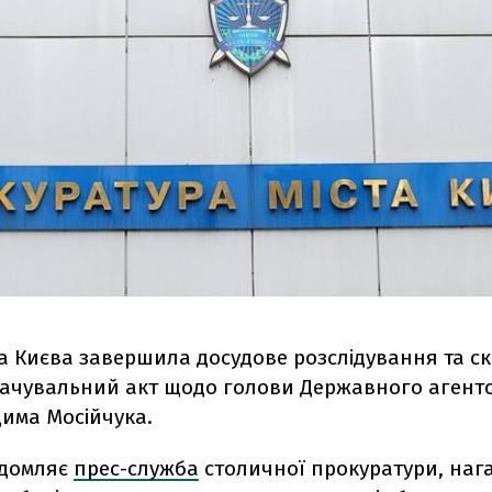
а Києва завершила досудове розслідування та с
вачувальний акт щодо голови Державного агент
дима Мосійчука.
ідомляє
прес-служба
столичної прокуратури, наг