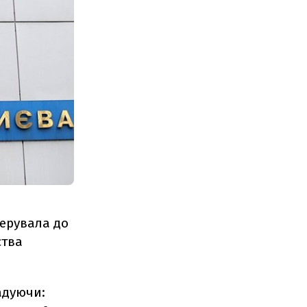
керувала до
ства
адуючи: