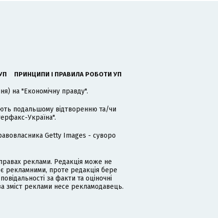
УП
ПРИНЦИПИ І ПРАВИЛА РОБОТИ УП
я) на "Економічну правду".
гають подальшому відтворенню та/чи
терфакс-Україна".
равовласника Getty Images - суворо
равах реклами. Редакція може не
 є рекламними, проте редакція бере
дповідальності за факти та оціночні
за зміст реклами несе рекламодавець.