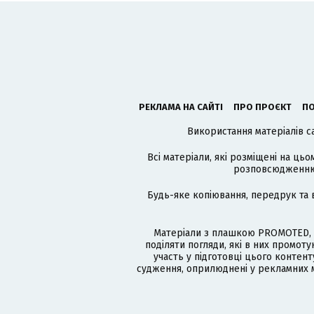
РЕКЛАМА НА САЙТІ
ПРО ПРОЄКТ
ПО
Використання матеріалів с
Всі матеріали, які розміщені на цьо
розповсюдженню в
Будь-яке копіювання, передрук та 
Матеріали з плашкою PROMOTED, 
поділяти погляди, які в них промо
участь у підготовці цього контенту
судження, оприлюднені у рекламних м