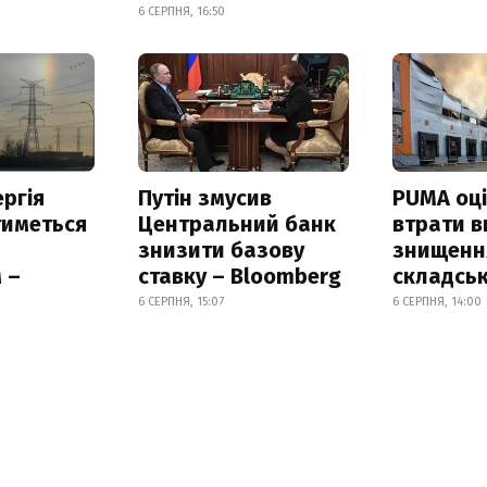
6 СЕРПНЯ, 16:50
ргія
Путін змусив
PUMA оц
тиметься
Центральний банк
втрати в
знизити базову
знищення
 –
ставку – Bloomberg
складськ
6 СЕРПНЯ, 15:07
6 СЕРПНЯ, 14:00