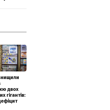
 знищили
з
єю двох
х гігантів:
дефіцит