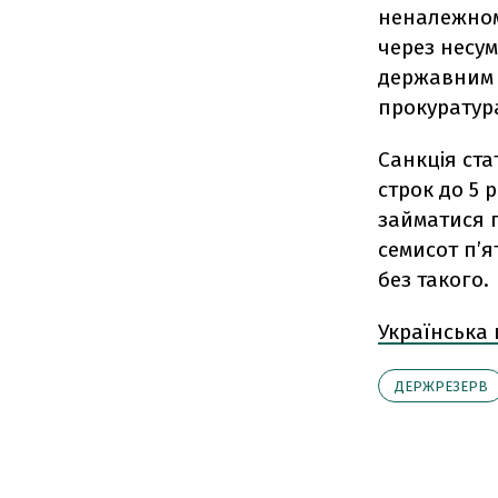
неналежном
через несум
державним і
прокуратур
Санкція ста
строк до 5 
займатися п
семисот п’я
без такого.
Українська
ДЕРЖРЕЗЕРВ