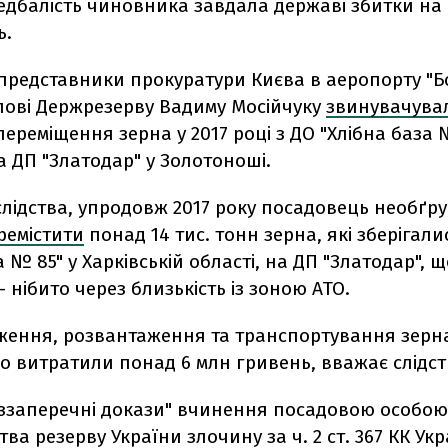
едбалість чиновника завдала державі збитки на
ь.
 представники прокуратури Києва в аеропорту "Б
лові Держрезерву Вадиму Мосійчуку
звинувачува
переміщення зерна у 2017 році з ДО "Хлібна база 
 ДП "Златодар" у Золотоноші.
слідства, упродовж 2017 року посадовець необґр
ремістити
понад 14 тис. тонн зерна, які зберігали
а № 85" у Харківській області, на ДП "Златодар", 
 нібито через близькість із зоною АТО.
ження, розвантаження та транспортування зерн
о витратили понад 6 млн гривень, вважає слідст
еззаперечні докази" вчинення посадовою особою
ва резерву України злочину за ч. 2 ст. 367 КК Укр