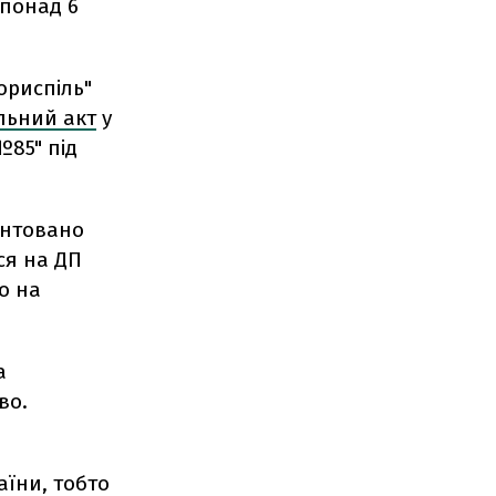
 понад 6
ориспіль"
льний акт
у
№85" під
унтовано
ся на ДП
що на
а
во.
аїни, тобто