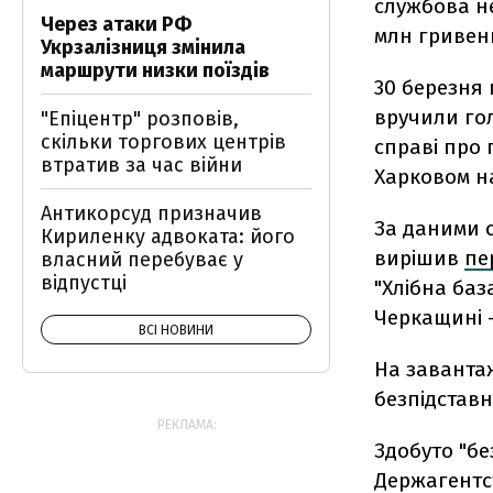
службова н
Через атаки РФ
млн гривен
Укрзалізниця змінила
маршрути низки поїздів
30 березня
вручили го
"Епіцентр" розповів,
скільки торгових центрів
справі про 
втратив за час війни
Харковом на
Антикорсуд призначив
За даними 
Кириленку адвоката: його
вирішив
пе
власний перебуває у
відпустці
"Хлібна баз
Черкащині –
ВСІ НОВИНИ
На заванта
безпідставн
РЕКЛАМА:
Здобуто "б
Держагентст