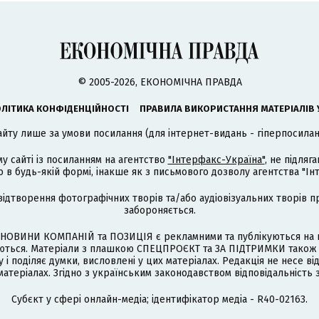
© 2005-2026, ЕКОНОМІЧНА ПРАВДА
ЛІТИКА КОНФІДЕНЦІЙНОСТІ
ПРАВИЛА ВИКОРИСТАННЯ МАТЕРІАЛІВ 
айту лише за умови посилання (для інтернет-видань - гіперпосиланн
му сайті із посиланням на агентство
"Інтерфакс-Україна"
, не підля
 будь-якій формі, інакше як з письмового дозволу агентства "Ін
відтворення фотографічних творів та/або аудіовізуальних творів п
забороняється.
НОВИНИ КОМПАНІЙ та ПОЗИЦІЯ є рекламними та публікуються на п
туються. Матеріали з плашкою СПЕЦПРОЄКТ та ЗА ПІДТРИМКИ також
 і поділяє думки, висловлені у цих матеріалах. Редакція не несе ві
атеріалах. Згідно з українським законодавством відповідальність 
Cубєкт у сфері онлайн-медіа; ідентифікатор медіа - R40-02163.