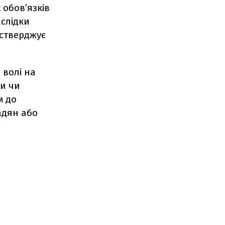
обов’язків
аслідки
 стверджує
 волі на
ди чи
м до
адян або