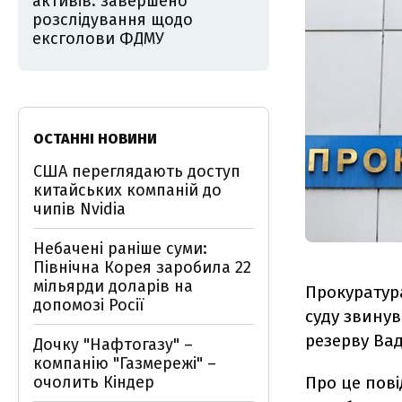
активів: завершено
розслідування щодо
ексголови ФДМУ
ОСТАННІ НОВИНИ
США переглядають доступ
китайських компаній до
чипів Nvidia
Небачені раніше суми:
Північна Корея заробила 22
мільярди доларів на
Прокуратур
допомозі Росії
суду звину
резерву Ва
Дочку "Нафтогазу" –
компанію "Газмережі" –
Про це пов
очолить Кіндер