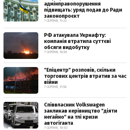
адмінправопорушення
підвищать: уряд подав до Ради
законопроєкт
7 СЕРПНЯ, 11:23
РФ атакувала Укрнафту:
компанія втратила суттєві
обсяги видобутку
7 СЕРПНЯ, 16:50
"Епіцентр" розповів, скільки
торгових центрів втратив за час
війни
7 СЕРПНЯ, 11:56
Співвласник Volkswagen
закликав керівництво "діяти
негайно" на тлі кризи
автогіганта
7 СЕРПНЯ, 10:02