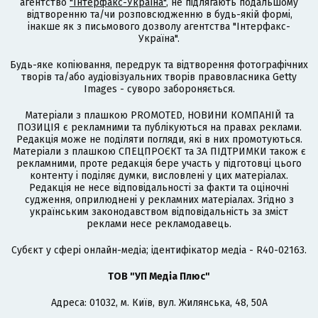
агентство
"Інтерфакс-Україна"
, не підлягають подальшому
відтворенню та/чи розповсюдженню в будь-якій формі,
інакше як з письмового дозволу агентства "Інтерфакс-
Україна".
Будь-яке копіювання, передрук та відтворення фотографічних
творів та/або аудіовізуальних творів правовласника Getty
Images - суворо забороняється.
Матеріали з плашкою PROMOTED, НОВИНИ КОМПАНІЙ та
ПОЗИЦІЯ є рекламними та публікуються на правах реклами.
Редакція може не поділяти погляди, які в них промотуються.
Матеріали з плашкою СПЕЦПРОЄКТ та ЗА ПІДТРИМКИ також є
рекламними, проте редакція бере участь у підготовці цього
контенту і поділяє думки, висловлені у цих матеріалах.
Редакція не несе відповідальності за факти та оціночні
судження, оприлюднені у рекламних матеріалах. Згідно з
українським законодавством відповідальність за зміст
реклами несе рекламодавець.
Cубєкт у сфері онлайн-медіа; ідентифікатор медіа - R40-02163.
ТОВ "УП Медіа Плюс"
Адреса: 01032, м. Київ, вул. Жилянська, 48, 50А