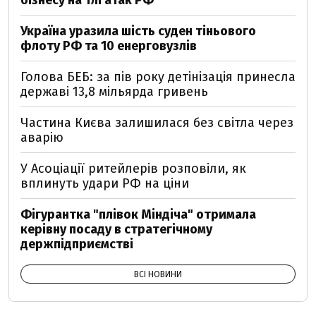
бізнесу на тлі атак РФ
Україна уразила шість суден тіньового
флоту РФ та 10 енерговузлів
Голова БЕБ: за пів року детінізація принесла
державі 13,8 мільярда гривень
Частина Києва залишилася без світла через
аварію
У Асоціації ритейлерів розповіли, як
вплинуть удари РФ на ціни
Фігурантка "плівок Міндіча" отримала
керівну посаду в стратегічному
держпідприємстві
ВСІ НОВИНИ