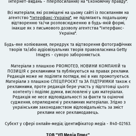
інтернет-видань - гіперпосилання) на "Економічну правду".
Всі матеріали, які розміщені на цьому сайті із посиланням на
агентство
"Інтерфакс-Україна"
, не підлягають подальшому
відтворенню та/чи розповсюдженню в будь-якій формі,
інакше як з письмового дозволу агентства "Інтерфакс-
Україна".
Будь-яке копіювання, передрук та відтворення фотографічних
творів та/або аудіовізуальних творів правовласника Getty
Images - суворо забороняється.
Матеріали з плашкою PROMOTED, НОВИНИ КОМПАНІЙ та
ПОЗИЦІЯ є рекламними та публікуються на правах реклами.
Редакція може не поділяти погляди, які в них промотуються.
Матеріали з плашкою СПЕЦПРОЄКТ та ЗА ПІДТРИМКИ також є
рекламними, проте редакція бере участь у підготовці цього
контенту і поділяє думки, висловлені у цих матеріалах.
Редакція не несе відповідальності за факти та оціночні
судження, оприлюднені у рекламних матеріалах. Згідно з
українським законодавством відповідальність за зміст
реклами несе рекламодавець.
Cубєкт у сфері онлайн-медіа; ідентифікатор медіа - R40-02163.
ТОВ "УП Медіа Плюс"