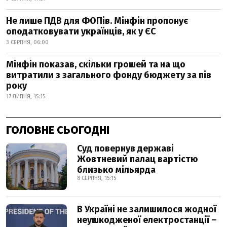
Не лише ПДВ для ФОПів. Мінфін пропонує
оподатковувати українців, як у ЄС
3 СЕРПНЯ, 06:00
Мінфін показав, скільки грошей та на що
витратили з загального фонду бюджету за пів
року
17 ЛИПНЯ, 15:15
ГОЛОВНЕ СЬОГОДНІ
Суд повернув державі
Жовтневий палац вартістю
близько мільярда
8 СЕРПНЯ, 15:15
В Україні не залишилося жодної
неушкодженої електростанції –