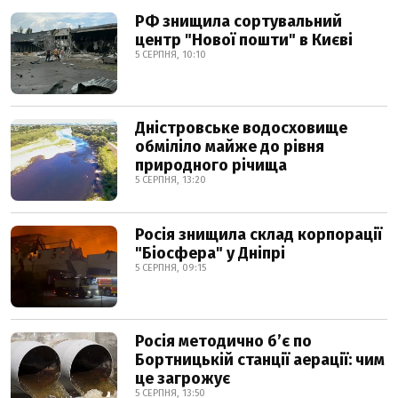
РФ знищила сортувальний
центр "Нової пошти" в Києві
5 СЕРПНЯ, 10:10
Дністровське водосховище
обміліло майже до рівня
природного річища
5 СЕРПНЯ, 13:20
Росія знищила склад корпорації
"Біосфера" у Дніпрі
5 СЕРПНЯ, 09:15
Росія методично б’є по
Бортницькій станції аерації: чим
це загрожує
5 СЕРПНЯ, 13:50