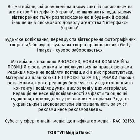
Всі матеріали, які розміщені на цьому сайті із посиланням на
агентство
"Інтерфакс-Україна"
, не підлягають подальшому
відтворенню та/чи розповсюдженню в будь-якій формі,
інакше як з письмового дозволу агентства "Інтерфакс-
Україна".
Будь-яке копіювання, передрук та відтворення фотографічних
творів та/або аудіовізуальних творів правовласника Getty
Images - суворо забороняється.
Матеріали з плашкою PROMOTED, НОВИНИ КОМПАНІЙ та
ПОЗИЦІЯ є рекламними та публікуються на правах реклами.
Редакція може не поділяти погляди, які в них промотуються.
Матеріали з плашкою СПЕЦПРОЄКТ та ЗА ПІДТРИМКИ також є
рекламними, проте редакція бере участь у підготовці цього
контенту і поділяє думки, висловлені у цих матеріалах.
Редакція не несе відповідальності за факти та оціночні
судження, оприлюднені у рекламних матеріалах. Згідно з
українським законодавством відповідальність за зміст
реклами несе рекламодавець.
Cубєкт у сфері онлайн-медіа; ідентифікатор медіа - R40-02163.
ТОВ "УП Медіа Плюс"