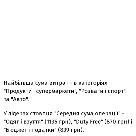
Найбільша сума витрат - в категоріях
"Продукти і супермаркети", "Розваги і спорт"
та "Авто".
У лідерах стовпця "Середня сума операції" -
"Одяг і взуття" (1136 грн), "Duty Free" (870 грн) і
"Бюджет і податки" (839 грн).