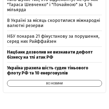
"Тараса Шевченко" і "Почайною" за 1,76
мільярда
В Україні за місяць скоротилися міжнародні
валютні резерви
НБУ покарав 21 фінустанову за порушення,
серед них Райффайзен
Нацбанк дозволив не визнавати дефолт
бізнесу на тлі атак РФ
Україна уразила шість суден тіньового
флоту РФ та 10 енерговузлів
ВСІ НОВИНИ