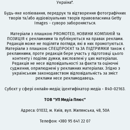
Україна".
Будь-яке копіювання, передрук та відтворення фотографічних
творів та/або аудіовізуальних творів правовласника Getty
Images - суворо забороняється.
Матеріали з плашкою PROMOTED, НОВИНИ КОМПАНІЙ та
ПОЗИЦІЯ є рекламними та публікуються на правах реклами.
Редакція може не поділяти погляди, які в них промотуються.
Матеріали з плашкою СПЕЦПРОЄКТ та ЗА ПІДТРИМКИ також є
рекламними, проте редакція бере участь у підготовці цього
контенту і поділяє думки, висловлені у цих матеріалах.
Редакція не несе відповідальності за факти та оціночні
судження, оприлюднені у рекламних матеріалах. Згідно з
українським законодавством відповідальність за зміст
реклами несе рекламодавець.
Cубєкт у сфері онлайн-медіа; ідентифікатор медіа - R40-02163.
ТОВ "УП Медіа Плюс"
Адреса: 01032, м. Київ, вул. Жилянська, 48, 50А
Телефон: +380 95 641 22 07