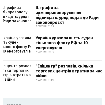
Штрафи за
адмінправопорушення
підвищать: уряд подав до Ради
законопроєкт
7 СЕРПНЯ, 11:23
Україна уразила шість суден
тіньового флоту РФ та 10
енерговузлів
7 СЕРПНЯ, 18:10
"Епіцентр" розповів, скільки
торгових центрів втратив за час
війни
7 СЕРПНЯ, 11:56