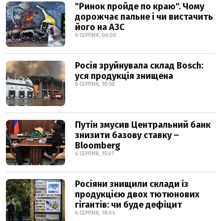
"Ринок пройде по краю". Чому
дорожчає пальне і чи вистачить
його на АЗС
6 СЕРПНЯ, 06:00
Росія зруйнувала склад Bosch:
уся продукція знищена
6 СЕРПНЯ, 10:50
Путін змусив Центральний банк
знизити базову ставку –
Bloomberg
6 СЕРПНЯ, 15:07
Росіяни знищили склади із
продукцією двох тютюнових
гігантів: чи буде дефіцит
6 СЕРПНЯ, 18:04