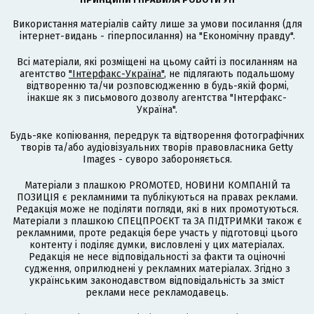
Використання матеріалів сайту лише за умови посилання (для
інтернет-видань - гіперпосилання) на "Економічну правду".
Всі матеріали, які розміщені на цьому сайті із посиланням на
агентство
"Інтерфакс-Україна"
, не підлягають подальшому
відтворенню та/чи розповсюдженню в будь-якій формі,
інакше як з письмового дозволу агентства "Інтерфакс-
Україна".
Будь-яке копіювання, передрук та відтворення фотографічних
творів та/або аудіовізуальних творів правовласника Getty
Images - суворо забороняється.
Матеріали з плашкою PROMOTED, НОВИНИ КОМПАНІЙ та
ПОЗИЦІЯ є рекламними та публікуються на правах реклами.
Редакція може не поділяти погляди, які в них промотуються.
Матеріали з плашкою СПЕЦПРОЄКТ та ЗА ПІДТРИМКИ також є
рекламними, проте редакція бере участь у підготовці цього
контенту і поділяє думки, висловлені у цих матеріалах.
Редакція не несе відповідальності за факти та оціночні
судження, оприлюднені у рекламних матеріалах. Згідно з
українським законодавством відповідальність за зміст
реклами несе рекламодавець.