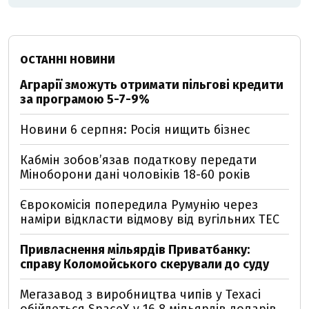
ОСТАННІ НОВИНИ
Аграрії зможуть отримати пільгові кредити
за програмою 5-7-9%
Новини 6 серпня: Росія нищить бізнес
Кабмін зобовʼязав податкову передати
Міноборони дані чоловіків 18-60 років
Єврокомісія попередила Румунію через
наміри відкласти відмову від вугільних ТЕС
Привласнення мільярдів Приватбанку:
справу Коломойського скерували до суду
Мегазавод з виробництва чипів у Техасі
обійдеться SpaceX у 16,8 мільярдів доларів