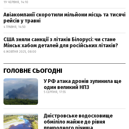
19 ЧЕРВНЯ, 14:10
Авіакомпанії скоротили мільйони місць та тисячі
рейсів у травні
4 ТРАВНЯ, 14:50
США зняли санкції з літаків Білорусі: чи стане
Мінськ хабом деталей для російських літаків?
6 ЖОВТНЯ 2025, 08:00
ГОЛОВНЕ СЬОГОДНІ
У РФ атака дронів зупинила ще
один великий НПЗ
5 СЕРПНЯ, 17:55
Дністровське водосховище
обміліло майже до рівня
природного річища