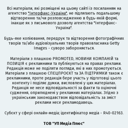
Всі матеріали, які розміщені на цьому сайті із посиланням на
агентство
"Інтерфакс-Україна"
, не підлягають подальшому
відтворенню та/чи розповсюдженню в будь-якій формі,
інакше як з письмового дозволу агентства "Інтерфакс-
Україна".
Будь-яке копіювання, передрук та відтворення фотографічних
творів та/або аудіовізуальних творів правовласника Getty
Images - суворо забороняється.
Матеріали з плашкою PROMOTED, НОВИНИ КОМПАНІЙ та
ПОЗИЦІЯ є рекламними та публікуються на правах реклами.
Редакція може не поділяти погляди, які в них промотуються.
Матеріали з плашкою СПЕЦПРОЄКТ та ЗА ПІДТРИМКИ також є
рекламними, проте редакція бере участь у підготовці цього
контенту і поділяє думки, висловлені у цих матеріалах.
Редакція не несе відповідальності за факти та оціночні
судження, оприлюднені у рекламних матеріалах. Згідно з
українським законодавством відповідальність за зміст
реклами несе рекламодавець.
Cубєкт у сфері онлайн-медіа; ідентифікатор медіа - R40-02163.
ТОВ "УП Медіа Плюс"