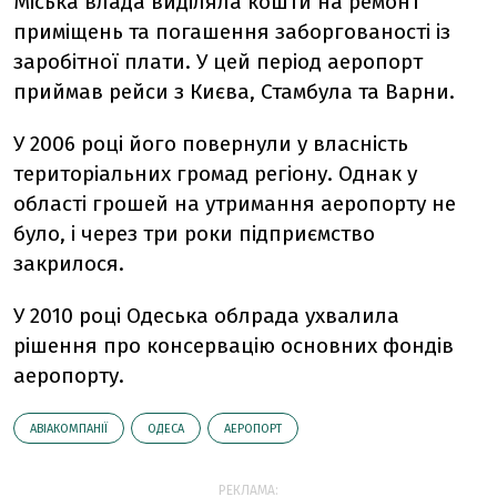
Міська влада виділяла кошти на ремонт
приміщень та погашення заборгованості із
заробітної плати. У цей період аеропорт
приймав рейси з Києва, Стамбула та Варни.
У 2006 році його повернули у власність
територіальних громад регіону. Однак у
області грошей на утримання аеропорту не
було, і через три роки підприємство
закрилося.
У 2010 році Одеська облрада ухвалила
рішення про консервацію основних фондів
аеропорту.
АВІАКОМПАНІЇ
ОДЕСА
АЕРОПОРТ
РЕКЛАМА: