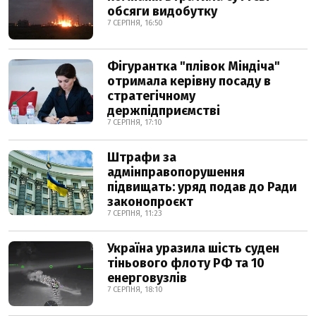
обсяги видобутку
7 СЕРПНЯ, 16:50
Фігурантка "плівок Міндіча"
отримала керівну посаду в
стратегічному
держпідприємстві
7 СЕРПНЯ, 17:10
Штрафи за
адмінправопорушення
підвищать: уряд подав до Ради
законопроєкт
7 СЕРПНЯ, 11:23
Україна уразила шість суден
тіньового флоту РФ та 10
енерговузлів
7 СЕРПНЯ, 18:10