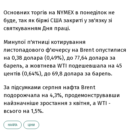
Основних торгів на NYMEX в понеділок не
буде, так як біржі США закриті у зв'язку зі
святкуванням Дня праці.
Минулої п'ятниці котирування
листопадового ф'ючерсу на Brent опустилися
на 0,38 долара (0,49%), до 77,64 долара за
барель, а жовтнева WTI подешевшала на 45
центів (0,64%), до 69,8 долара за барель.
За підсумками серпня нафта Brent
подорожчала на 4,3%, продемонструвавши
найзначніше зростання з квітня, а WTI -
всього на 1,5%.
НАФТА
ЦІНИ