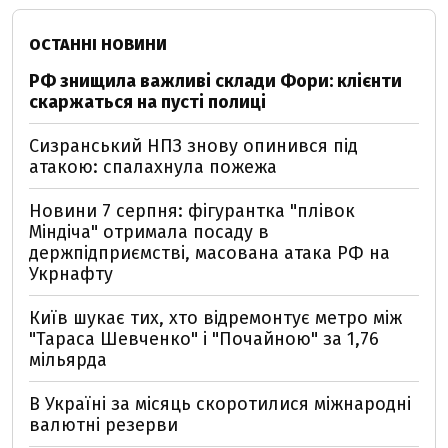
ОСТАННІ НОВИНИ
РФ знищила важливі склади Фори: клієнти
скаржаться на пусті полиці
Сизранський НПЗ знову опинився під
атакою: спалахнула пожежа
Новини 7 серпня: фігурантка "плівок
Міндіча" отримала посаду в
держпідприємстві, масована атака РФ на
Укрнафту
Київ шукає тих, хто відремонтує метро між
"Тараса Шевченко" і "Почайною" за 1,76
мільярда
В Україні за місяць скоротилися міжнародні
валютні резерви