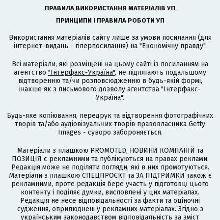
ПРАВИЛА ВИКОРИСТАННЯ МАТЕРІАЛІВ УП
ПРИНЦИПИ І ПРАВИЛА РОБОТИ УП
Використання матеріалів сайту лише за умови посилання (для
інтернет-видань - гіперпосилання) на "Економічну правду".
Всі матеріали, які розміщені на цьому сайті із посиланням на
агентство
"Інтерфакс-Україна"
, не підлягають подальшому
відтворенню та/чи розповсюдженню в будь-якій формі,
інакше як з письмового дозволу агентства "Інтерфакс-
Україна".
Будь-яке копіювання, передрук та відтворення фотографічних
творів та/або аудіовізуальних творів правовласника Getty
Images - суворо забороняється.
Матеріали з плашкою PROMOTED, НОВИНИ КОМПАНІЙ та
ПОЗИЦІЯ є рекламними та публікуються на правах реклами.
Редакція може не поділяти погляди, які в них промотуються.
Матеріали з плашкою СПЕЦПРОЄКТ та ЗА ПІДТРИМКИ також є
рекламними, проте редакція бере участь у підготовці цього
контенту і поділяє думки, висловлені у цих матеріалах.
Редакція не несе відповідальності за факти та оціночні
судження, оприлюднені у рекламних матеріалах. Згідно з
українським законодавством відповідальність за зміст