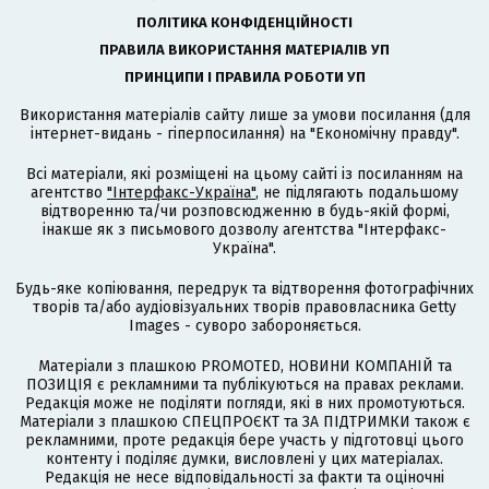
ПОЛІТИКА КОНФІДЕНЦІЙНОСТІ
ПРАВИЛА ВИКОРИСТАННЯ МАТЕРІАЛІВ УП
ПРИНЦИПИ І ПРАВИЛА РОБОТИ УП
Використання матеріалів сайту лише за умови посилання (для
інтернет-видань - гіперпосилання) на "Економічну правду".
Всі матеріали, які розміщені на цьому сайті із посиланням на
агентство
"Інтерфакс-Україна"
, не підлягають подальшому
відтворенню та/чи розповсюдженню в будь-якій формі,
інакше як з письмового дозволу агентства "Інтерфакс-
Україна".
Будь-яке копіювання, передрук та відтворення фотографічних
творів та/або аудіовізуальних творів правовласника Getty
Images - суворо забороняється.
Матеріали з плашкою PROMOTED, НОВИНИ КОМПАНІЙ та
ПОЗИЦІЯ є рекламними та публікуються на правах реклами.
Редакція може не поділяти погляди, які в них промотуються.
Матеріали з плашкою СПЕЦПРОЄКТ та ЗА ПІДТРИМКИ також є
рекламними, проте редакція бере участь у підготовці цього
контенту і поділяє думки, висловлені у цих матеріалах.
Редакція не несе відповідальності за факти та оціночні