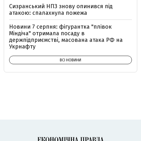
Сизранський НПЗ знову опинився під
атакою: спалахнула пожежа
Новини 7 серпня: фігурантка "плівок
Міндіча" отримала посаду в
держпідприємстві, масована атака РФ на
Укрнафту
ВСІ НОВИНИ