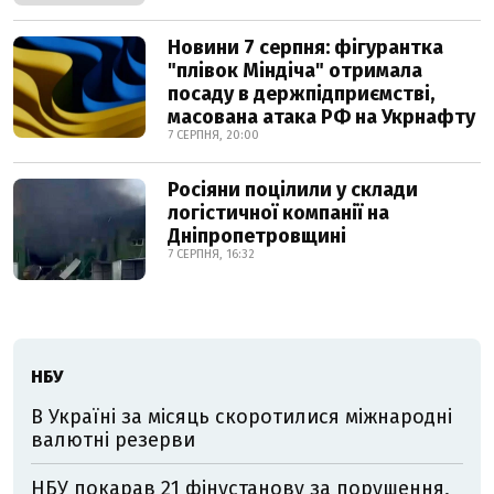
Новини 7 серпня: фігурантка
"плівок Міндіча" отримала
посаду в держпідприємстві,
масована атака РФ на Укрнафту
7 СЕРПНЯ, 20:00
Росіяни поцілили у склади
логістичної компанії на
Дніпропетровщині
7 СЕРПНЯ, 16:32
НБУ
В Україні за місяць скоротилися міжнародні
валютні резерви
НБУ покарав 21 фінустанову за порушення,