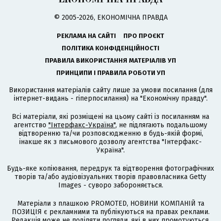
© 2005-2026, ЕКОНОМІЧНА ПРАВДА
РЕКЛАМА НА САЙТІ
ПРО ПРОЄКТ
ПОЛІТИКА КОНФІДЕНЦІЙНОСТІ
ПРАВИЛА ВИКОРИСТАННЯ МАТЕРІАЛІВ УП
ПРИНЦИПИ І ПРАВИЛА РОБОТИ УП
Використання матеріалів сайту лише за умови посилання (для
інтернет-видань - гіперпосилання) на "Економічну правду".
Всі матеріали, які розміщені на цьому сайті із посиланням на
агентство
"Інтерфакс-Україна"
, не підлягають подальшому
відтворенню та/чи розповсюдженню в будь-якій формі,
інакше як з письмового дозволу агентства "Інтерфакс-
Україна".
Будь-яке копіювання, передрук та відтворення фотографічних
творів та/або аудіовізуальних творів правовласника Getty
Images - суворо забороняється.
Матеріали з плашкою PROMOTED, НОВИНИ КОМПАНІЙ та
ПОЗИЦІЯ є рекламними та публікуються на правах реклами.
Редакція може не поділяти погляди, які в них промотуються.