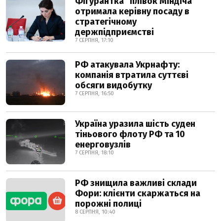
Фігурантка "плівок Міндіча"
отримала керівну посаду в
стратегічному
держпідприємстві
7 СЕРПНЯ, 17:10
РФ атакувала Укрнафту:
компанія втратила суттєві
обсяги видобутку
7 СЕРПНЯ, 16:50
Україна уразила шість суден
тіньового флоту РФ та 10
енерговузлів
7 СЕРПНЯ, 18:10
РФ знищила важливі склади
Фори: клієнти скаржаться на
порожні полиці
8 СЕРПНЯ, 10:40