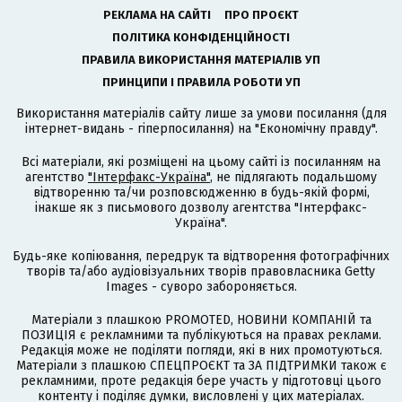
РЕКЛАМА НА САЙТІ
ПРО ПРОЄКТ
ПОЛІТИКА КОНФІДЕНЦІЙНОСТІ
ПРАВИЛА ВИКОРИСТАННЯ МАТЕРІАЛІВ УП
ПРИНЦИПИ І ПРАВИЛА РОБОТИ УП
Використання матеріалів сайту лише за умови посилання (для
інтернет-видань - гіперпосилання) на "Економічну правду".
Всі матеріали, які розміщені на цьому сайті із посиланням на
агентство
"Інтерфакс-Україна"
, не підлягають подальшому
відтворенню та/чи розповсюдженню в будь-якій формі,
інакше як з письмового дозволу агентства "Інтерфакс-
Україна".
Будь-яке копіювання, передрук та відтворення фотографічних
творів та/або аудіовізуальних творів правовласника Getty
Images - суворо забороняється.
Матеріали з плашкою PROMOTED, НОВИНИ КОМПАНІЙ та
ПОЗИЦІЯ є рекламними та публікуються на правах реклами.
Редакція може не поділяти погляди, які в них промотуються.
Матеріали з плашкою СПЕЦПРОЄКТ та ЗА ПІДТРИМКИ також є
рекламними, проте редакція бере участь у підготовці цього
контенту і поділяє думки, висловлені у цих матеріалах.