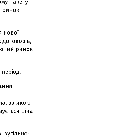
ому пакету
о ринок
я нової
 договорів,
уючий ринок
 період.
вання
на, за якою
вується ціна
і вугільно-