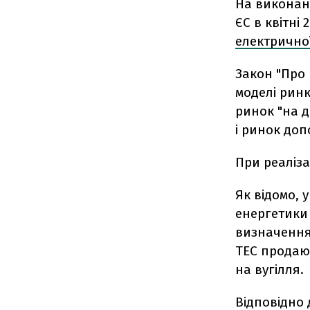
На виконан
ЄС в квітні
електричної
Закон "Про
моделі ринк
ринок "на 
і ринок доп
При реаліза
Як відомо, 
енергетики
визначення 
ТЕС продают
на вугілля.
Відповідно 