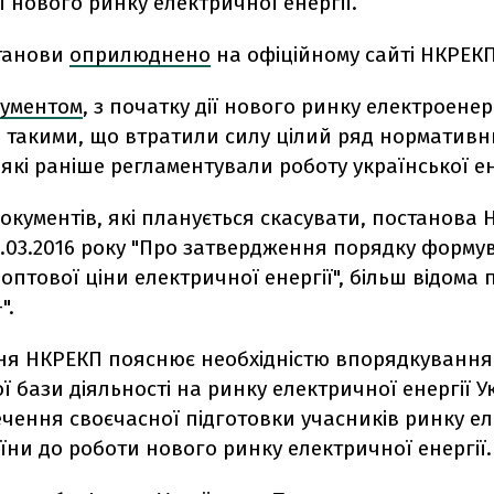
ї нового ринку електричної енергії.
танови
оприлюднено
на офіційному сайті НКРЕКП
кументом
, з початку дії нового ринку електроенерг
 такими, що втратили силу цілий ряд нормативн
 які раніше регламентували роботу української е
документів, які планується скасувати, постанова
3.03.2016 року "Про затвердження порядку форму
оптової ціни електричної енергії", більш відома 
".
ня НКРЕКП пояснює необхідністю впорядкування
 бази діяльності на ринку електричної енергії У
чення своєчасної підготовки учасників ринку е
аїни до роботи нового ринку електричної енергії.