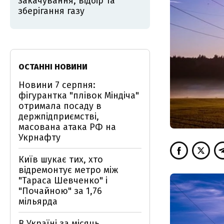
закачування, відбір та
зберігання газу
ОСТАННІ НОВИНИ
Новини 7 серпня:
фігурантка "плівок Міндіча"
отримала посаду в
держпідприємстві,
масована атака РФ на
Укрнафту
Київ шукає тих, хто
відремонтує метро між
"Тараса Шевченко" і
"Почайною" за 1,76
мільярда
В Україні за місяць