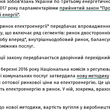
ня зобов'язань України по Третьому енергетичн
 2017 року парламентаріями
прийнятий закон "Пр
 енергії"
.
 ринок електроенергії" передбачає впровадженн
у, що включає ряд сегментів: ринок двосторонніх
добу вперед", внутрішньодобовий ринок, баланс
оміжних послуг.
ції закону передбачається дворічний перехідний
у березні 2016 року Національна комісія з регулю
 і комунальних послуг затвердила
нову методику
оптової ринкової ціни на електроенергію. Це ці
ь електроенергію в ринок. У ній, зокрема, врахо
до нової методики, вартість вугілля у виробництв