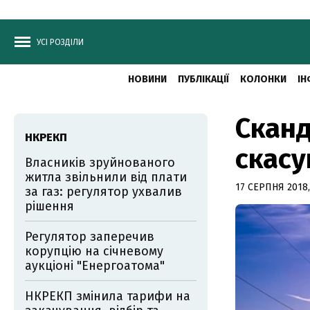
УСІ РОЗДІЛИ
НОВИНИ
ПУБЛІКАЦІЇ
КОЛОНКИ
ІН
Сканд
НКРЕКП
скас
Власників зруйнованого
житла звільнили від плати
17 СЕРПНЯ 2018,
за газ: регулятор ухвалив
рішення
Регулятор заперечив
корупцію на січневому
аукціоні "Енергоатома"
НКРЕКП змінила тарифи на