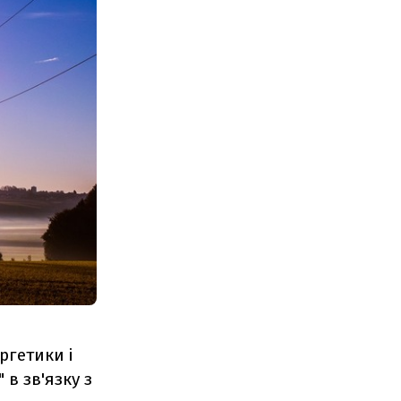
ргетики і
в зв'язку з