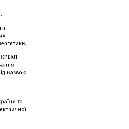
.
ії
их
нергетики.
 НКРЕКП
вання
під назвою
країни та
лектричної