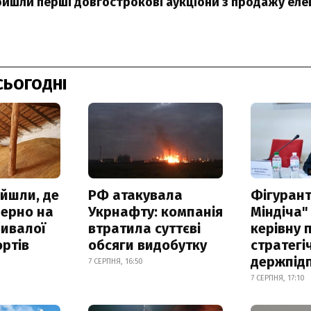
ройшли перші довгострокові аукціони з продажу еле
СЬОГОДНІ
айшли, де
РФ атакувала
Фігурант
зерно на
Укрнафту: компанія
Міндіча"
ривалої
втратила суттєві
керівну 
ртів
обсяги видобутку
стратегі
держпід
7 СЕРПНЯ, 16:50
7 СЕРПНЯ, 17:10