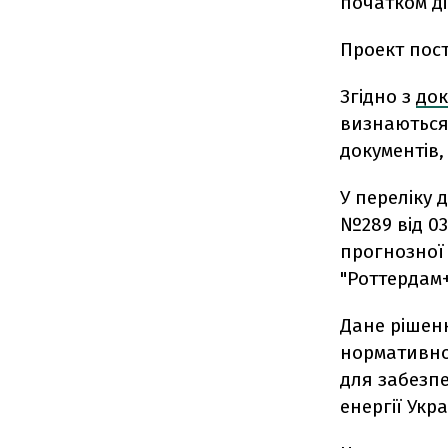
початком ді
Проект пос
Згідно з
до
визнаються
документів,
У переліку 
№289 від 0
прогнозної 
"Роттердам+
Дане рішен
нормативної
для забезпе
енергії Укр