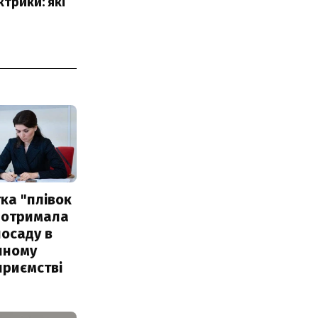
ктрики: які
ка "плівок
 отримала
посаду в
чному
приємстві