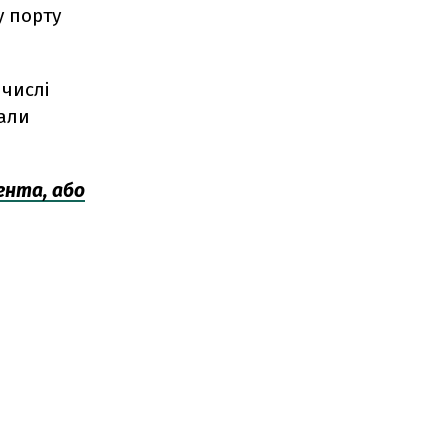
у порту
 числі
тали
ента, або