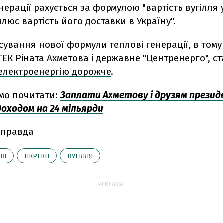
нерації рахується за формулою "вартість вугілля 
люс вартість його доставки в Україну".
сування нової формули теплові генерації, в тому
ТЕК Ріната Ахметова і державне "Центренерго", с
електроенергію дорожче
.
мо почитати:
Заплати Ахметову і друзям презид
доходом на 24 мільярди
 правда
ІЯ
НКРЕКП
ВУГІЛЛЯ
РЕКЛАМА: