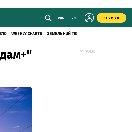
КЛУБ УП
УКР
РОС
В'Ю
WEEKLY CHARTS
ЗЕМЕЛЬНИЙ ГІД
рдам+"
РЕКЛАМА: