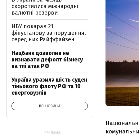
скоротилися міжнародні
валютні резерви
НБУ покарав 21
фінустанову за порушення,
серед них Райффайзен
Нацбанк дозволив не
визнавати дефолт бізнесу
на тлі атак РФ
Україна уразила шість суден
тіньового флоту РФ та 10
енерговузлів
ВСІ НОВИНИ
Національна
комунальних
РЕКЛАМА: