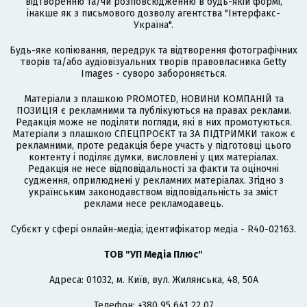
відтворенню та/чи розповсюдженню в будь-якій формі,
інакше як з письмового дозволу агентства "Інтерфакс-
Україна".
Будь-яке копіювання, передрук та відтворення фотографічних
творів та/або аудіовізуальних творів правовласника Getty
Images - суворо забороняється.
Матеріали з плашкою PROMOTED, НОВИНИ КОМПАНІЙ та
ПОЗИЦІЯ є рекламними та публікуються на правах реклами.
Редакція може не поділяти погляди, які в них промотуються.
Матеріали з плашкою СПЕЦПРОЄКТ та ЗА ПІДТРИМКИ також є
рекламними, проте редакція бере участь у підготовці цього
контенту і поділяє думки, висловлені у цих матеріалах.
Редакція не несе відповідальності за факти та оціночні
судження, оприлюднені у рекламних матеріалах. Згідно з
українським законодавством відповідальність за зміст
реклами несе рекламодавець.
Cубєкт у сфері онлайн-медіа; ідентифікатор медіа - R40-02163.
ТОВ "УП Медіа Плюс"
Адреса: 01032, м. Київ, вул. Жилянська, 48, 50А
Телефон: +380 95 641 22 07