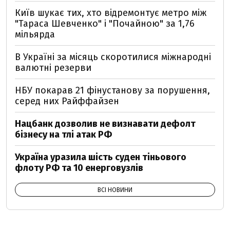
Київ шукає тих, хто відремонтує метро між
"Тараса Шевченко" і "Почайною" за 1,76
мільярда
В Україні за місяць скоротилися міжнародні
валютні резерви
НБУ покарав 21 фінустанову за порушення,
серед них Райффайзен
Нацбанк дозволив не визнавати дефолт
бізнесу на тлі атак РФ
Україна уразила шість суден тіньового
флоту РФ та 10 енерговузлів
ВСІ НОВИНИ