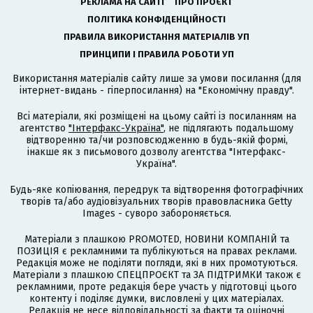
РЕКЛАМА НА САЙТІ
ПРО ПРОЄКТ
ПОЛІТИКА КОНФІДЕНЦІЙНОСТІ
ПРАВИЛА ВИКОРИСТАННЯ МАТЕРІАЛІВ УП
ПРИНЦИПИ І ПРАВИЛА РОБОТИ УП
Використання матеріалів сайту лише за умови посилання (для
інтернет-видань - гіперпосилання) на "Економічну правду".
Всі матеріали, які розміщені на цьому сайті із посиланням на
агентство
"Інтерфакс-Україна"
, не підлягають подальшому
відтворенню та/чи розповсюдженню в будь-якій формі,
інакше як з письмового дозволу агентства "Інтерфакс-
Україна".
Будь-яке копіювання, передрук та відтворення фотографічних
творів та/або аудіовізуальних творів правовласника Getty
Images - суворо забороняється.
Матеріали з плашкою PROMOTED, НОВИНИ КОМПАНІЙ та
ПОЗИЦІЯ є рекламними та публікуються на правах реклами.
Редакція може не поділяти погляди, які в них промотуються.
Матеріали з плашкою СПЕЦПРОЄКТ та ЗА ПІДТРИМКИ також є
рекламними, проте редакція бере участь у підготовці цього
контенту і поділяє думки, висловлені у цих матеріалах.
Редакція не несе відповідальності за факти та оціночні