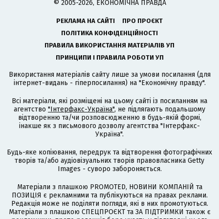
© 2005-2026, ЕКОНОМІЧНА ПРАВДА
РЕКЛАМА НА САЙТІ
ПРО ПРОЄКТ
ПОЛІТИКА КОНФІДЕНЦІЙНОСТІ
ПРАВИЛА ВИКОРИСТАННЯ МАТЕРІАЛІВ УП
ПРИНЦИПИ І ПРАВИЛА РОБОТИ УП
Використання матеріалів сайту лише за умови посилання (для
інтернет-видань - гіперпосилання) на "Економічну правду".
Всі матеріали, які розміщені на цьому сайті із посиланням на
агентство
"Інтерфакс-Україна"
, не підлягають подальшому
відтворенню та/чи розповсюдженню в будь-якій формі,
інакше як з письмового дозволу агентства "Інтерфакс-
Україна".
Будь-яке копіювання, передрук та відтворення фотографічних
творів та/або аудіовізуальних творів правовласника Getty
Images - суворо забороняється.
Матеріали з плашкою PROMOTED, НОВИНИ КОМПАНІЙ та
ПОЗИЦІЯ є рекламними та публікуються на правах реклами.
Редакція може не поділяти погляди, які в них промотуються.
Матеріали з плашкою СПЕЦПРОЄКТ та ЗА ПІДТРИМКИ також є