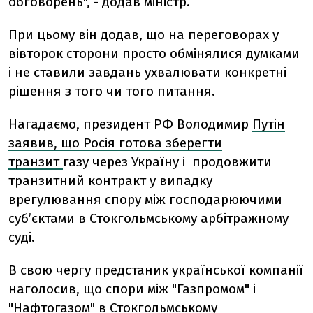
обговорень", - додав міністр.
При цьому він додав, що на переговорах у
вівторок сторони просто обмінялися думками
і не ставили завдань ухвалювати конкретні
рішення з того чи того питання.
Нагадаємо, президент РФ Володимир
Путін
заявив, що Росія готова зберегти
транзит
газу через Україну і продовжити
транзитний контракт у випадку
врегулювання спору між господарюючими
суб’єктами в Стокгольмському арбітражному
суді.
В свою чергу предстаник української компанії
наголосив, що спори між "Газпромом" і
"Нафтогазом" в Стокгольмському