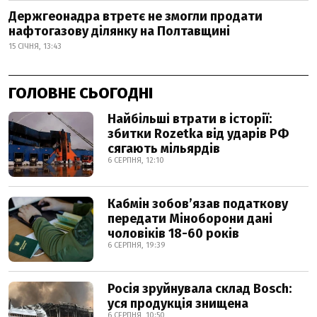
Держгеонадра втретє не змогли продати
нафтогазову ділянку на Полтавщині
15 СІЧНЯ, 13:43
ГОЛОВНЕ СЬОГОДНІ
Найбільші втрати в історії:
збитки Rozetka від ударів РФ
сягають мільярдів
6 СЕРПНЯ, 12:10
Кабмін зобовʼязав податкову
передати Міноборони дані
чоловіків 18-60 років
6 СЕРПНЯ, 19:39
Росія зруйнувала склад Bosch:
уся продукція знищена
6 СЕРПНЯ, 10:50