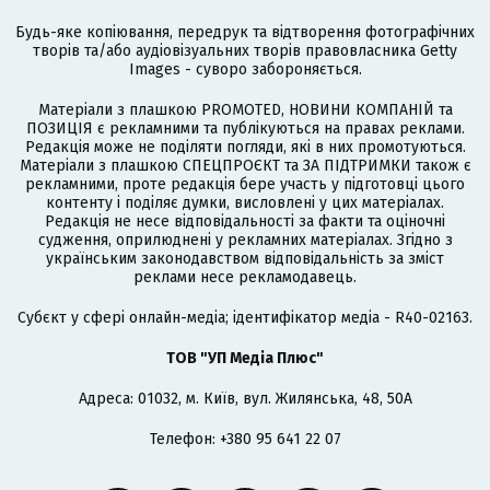
Будь-яке копіювання, передрук та відтворення фотографічних
творів та/або аудіовізуальних творів правовласника Getty
Images - суворо забороняється.
Матеріали з плашкою PROMOTED, НОВИНИ КОМПАНІЙ та
ПОЗИЦІЯ є рекламними та публікуються на правах реклами.
Редакція може не поділяти погляди, які в них промотуються.
Матеріали з плашкою СПЕЦПРОЄКТ та ЗА ПІДТРИМКИ також є
рекламними, проте редакція бере участь у підготовці цього
контенту і поділяє думки, висловлені у цих матеріалах.
Редакція не несе відповідальності за факти та оціночні
судження, оприлюднені у рекламних матеріалах. Згідно з
українським законодавством відповідальність за зміст
реклами несе рекламодавець.
Cубєкт у сфері онлайн-медіа; ідентифікатор медіа - R40-02163.
ТОВ "УП Медіа Плюс"
Адреса: 01032, м. Київ, вул. Жилянська, 48, 50А
Телефон: +380 95 641 22 07