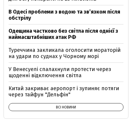
В Одесі проблеми з водою та звʼязком після
обстрілу
Одещина частково без світла після однієї з
наймасштабніших атак РФ
Туреччина закликала оголосити мораторій
на удари по суднах у Чорному морі
У Венесуелі спалахнули протести через
щоденні відключення світла
Китай закриває аеропорт і зупиняє потяги
через тайфун "Дельфін"
ВСІ НОВИНИ