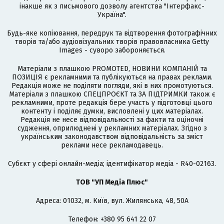
інакше як з письмового дозволу агентства "Інтерфакс-
Україна".
Будь-яке копіювання, передрук та відтворення фотографічних
творів та/або аудіовізуальних творів правовласника Getty
Images - суворо забороняється.
Матеріали з плашкою PROMOTED, НОВИНИ КОМПАНІЙ та
ПОЗИЦІЯ є рекламними та публікуються на правах реклами.
Редакція може не поділяти погляди, які в них промотуються.
Матеріали з плашкою СПЕЦПРОЄКТ та ЗА ПІДТРИМКИ також є
рекламними, проте редакція бере участь у підготовці цього
контенту і поділяє думки, висловлені у цих матеріалах.
Редакція не несе відповідальності за факти та оціночні
судження, оприлюднені у рекламних матеріалах. Згідно з
українським законодавством відповідальність за зміст
реклами несе рекламодавець.
Cубєкт у сфері онлайн-медіа; ідентифікатор медіа - R40-02163.
ТОВ "УП Медіа Плюс"
Адреса: 01032, м. Київ, вул. Жилянська, 48, 50А
Телефон: +380 95 641 22 07