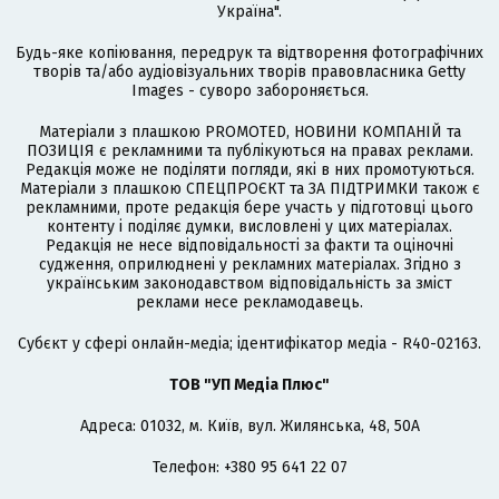
Україна".
Будь-яке копіювання, передрук та відтворення фотографічних
творів та/або аудіовізуальних творів правовласника Getty
Images - суворо забороняється.
Матеріали з плашкою PROMOTED, НОВИНИ КОМПАНІЙ та
ПОЗИЦІЯ є рекламними та публікуються на правах реклами.
Редакція може не поділяти погляди, які в них промотуються.
Матеріали з плашкою СПЕЦПРОЄКТ та ЗА ПІДТРИМКИ також є
рекламними, проте редакція бере участь у підготовці цього
контенту і поділяє думки, висловлені у цих матеріалах.
Редакція не несе відповідальності за факти та оціночні
судження, оприлюднені у рекламних матеріалах. Згідно з
українським законодавством відповідальність за зміст
реклами несе рекламодавець.
Cубєкт у сфері онлайн-медіа; ідентифікатор медіа - R40-02163.
ТОВ "УП Медіа Плюс"
Адреса: 01032, м. Київ, вул. Жилянська, 48, 50А
Телефон: +380 95 641 22 07