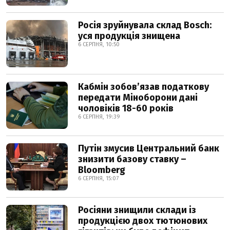
Росія зруйнувала склад Bosch:
уся продукція знищена
6 СЕРПНЯ, 10:50
Кабмін зобовʼязав податкову
передати Міноборони дані
чоловіків 18-60 років
6 СЕРПНЯ, 19:39
Путін змусив Центральний банк
знизити базову ставку –
Bloomberg
6 СЕРПНЯ, 15:07
Росіяни знищили склади із
продукцією двох тютюнових