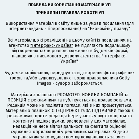
ПРАВИЛА ВИКОРИСТАННЯ МАТЕРІАЛІВ УП
ПРИНЦИПИ І ПРАВИЛА РОБОТИ УП
Використання матеріалів сайту лише за умови посилання (для
інтернет-видань - гіперпосилання) на "Економічну правду".
Всі матеріали, які розміщені на цьому сайті із посиланням на
агентство
"Інтерфакс-Україна"
, не підлягають подальшому
відтворенню та/чи розповсюдженню в будь-якій формі,
інакше як з письмового дозволу агентства "Інтерфакс-
Україна".
Будь-яке копіювання, передрук та відтворення фотографічних
творів та/або аудіовізуальних творів правовласника Getty
Images - суворо забороняється.
Матеріали з плашкою PROMOTED, НОВИНИ КОМПАНІЙ та
ПОЗИЦІЯ є рекламними та публікуються на правах реклами.
Редакція може не поділяти погляди, які в них промотуються.
Матеріали з плашкою СПЕЦПРОЄКТ та ЗА ПІДТРИМКИ також є
рекламними, проте редакція бере участь у підготовці цього
контенту і поділяє думки, висловлені у цих матеріалах.
Редакція не несе відповідальності за факти та оціночні
судження, оприлюднені у рекламних матеріалах. Згідно з
українським законодавством відповідальність за зміст