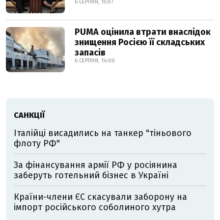
6 СЕРПНЯ, 15:07
PUMA оцінила втрати внаслідок
знищення Росією її складських
запасів
6 СЕРПНЯ, 14:00
САНКЦІЇ
Італійці висадились на танкер "тіньового
флоту РФ"
За фінансування армії РФ у росіянина
заберуть готельний бізнес в Україні
Країни-члени ЄС скасували заборону на
імпорт російського соболиного хутра