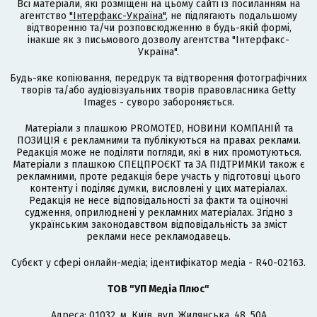
Всі матеріали, які розміщені на цьому сайті із посиланням на
агентство
"Інтерфакс-Україна"
, не підлягають подальшому
відтворенню та/чи розповсюдженню в будь-якій формі,
інакше як з письмового дозволу агентства "Інтерфакс-
Україна".
Будь-яке копіювання, передрук та відтворення фотографічних
творів та/або аудіовізуальних творів правовласника Getty
Images - суворо забороняється.
Матеріали з плашкою PROMOTED, НОВИНИ КОМПАНІЙ та
ПОЗИЦІЯ є рекламними та публікуються на правах реклами.
Редакція може не поділяти погляди, які в них промотуються.
Матеріали з плашкою СПЕЦПРОЄКТ та ЗА ПІДТРИМКИ також є
рекламними, проте редакція бере участь у підготовці цього
контенту і поділяє думки, висловлені у цих матеріалах.
Редакція не несе відповідальності за факти та оціночні
судження, оприлюднені у рекламних матеріалах. Згідно з
українським законодавством відповідальність за зміст
реклами несе рекламодавець.
Cубєкт у сфері онлайн-медіа; ідентифікатор медіа - R40-02163.
ТОВ "УП Медіа Плюс"
Адреса: 01032, м. Київ, вул. Жилянська, 48, 50А