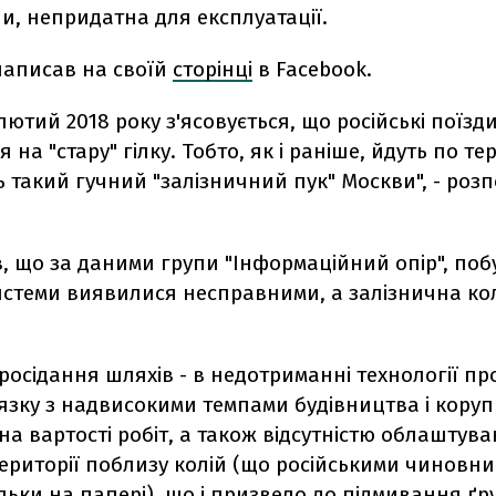
ни, непридатна для експлуатації.
написав на своїй
сторінці
в Facebook.
лютий 2018 року з'ясовується, що російські поїзди.
на "стару" гілку. Тобто, як і раніше, йдуть по те
ь такий гучний "залізничний пук" Москви", - розп
, що за даними групи "Інформаційний опір", поб
истеми виявилися несправними, а залізнична кол
осідання шляхів - в недотриманні технології п
'язку з надвисокими темпами будівництва і коруп
на вартості робіт, а також відсутністю облаштув
території поблизу колій (що російськими чиновн
льки на папері), що і призвело до підмивання ґр