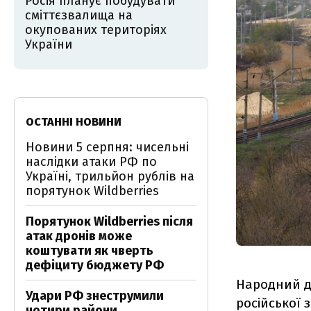
Росія планує побудувати
сміттєзвалища на
окупованих територіях
України
ОСТАННІ НОВИНИ
Новини 5 серпня: чисельні
наслідки атаки РФ по
Україні, трильйон рублів на
порятунок Wildberries
Порятунок Wildberries після
атак дронів може
коштувати як чверть
дефіциту бюджету РФ
Народний д
Удари РФ знеструмили
російської 
чотири райони