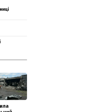
зниці
і
ила
льний