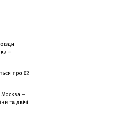
поїзди
вка –
ться про 62
і Москва –
ни та двічі