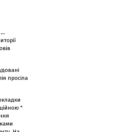
..
риторії
овів
удовані
ія просіла
рокладки
ційною "
ання
иками
унту. На