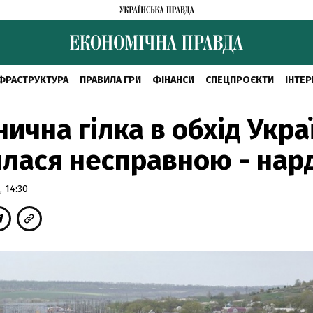
ФРАСТРУКТУРА
ПРАВИЛА ГРИ
ФІНАНСИ
СПЕЦПРОЄКТИ
ІНТЕР
нична гілка в обхід Укра
лася несправною - нар
 14:30