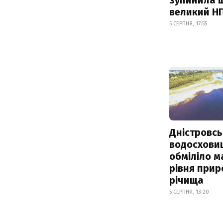
великий Н
5 СЕРПНЯ, 17:55
Дністровсь
водосхови
обміліло м
рівня при
річища
5 СЕРПНЯ, 13:20