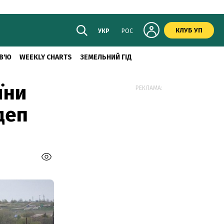
КЛУБ УП
УКР
РОС
В'Ю
WEEKLY CHARTS
ЗЕМЕЛЬНИЙ ГІД
їни
РЕКЛАМА:
деп