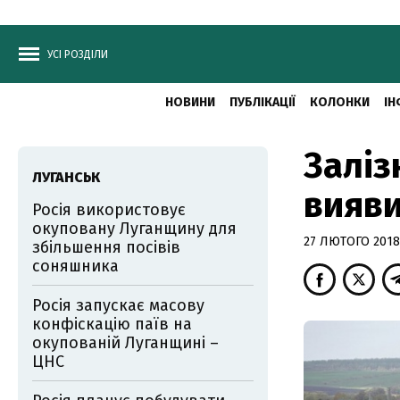
УСІ РОЗДІЛИ
НОВИНИ
ПУБЛІКАЦІЇ
КОЛОНКИ
ІН
Заліз
ЛУГАНСЬК
вияви
Росія використовує
окуповану Луганщину для
27 ЛЮТОГО 2018,
збільшення посівів
соняшника
Росія запускає масову
конфіскацію паїв на
окупованій Луганщині –
ЦНС