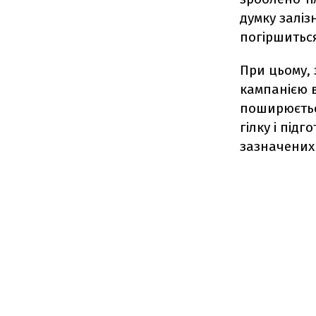
думку заліз
погіршиться
При цьому,
кампанією в
поширюється
гілку і під
зазначених 