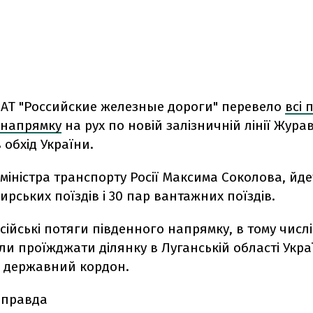
 ВАТ "Российские железные дороги" перевело
всі 
 напрямку
на рух по новій залізничній лінії Жура
 обхід України.
міністра транспорту Росії Максима Соколова, йде
рських поїздів і 30 пар вантажних поїздів.
сійські потяги південного напрямку, в тому числ
ли проїжджати ділянку в Луганській області Украї
 державний кордон.
 правда