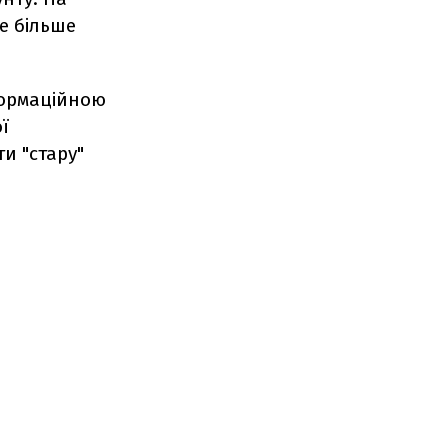
е більше
формаційною
ї
и "стару"