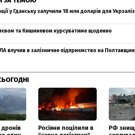
И ЗА ТЕМОЮ
ії у Гданську залучили 18 млн доларів для Укрзалі
иєвом та Кишиневом курсуватиме щоденно
А влучив в залізничне підприємство на Полтавщин
СЬОГОДНІ
 дронів
Росіяни поцілили в
РФ знищ
ще один
"серце логістики"
сортува