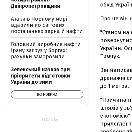
обхід Украї
Дніпропетровщини
Про це він 
Атаки в Чорному морі
вдарили по світових
постачаннях зерна й нафти
"Станом на 
повернулися 
Головний виробник нафти
України. Ос
Ірану загруз у боргах:
Тимчук.
рахунки заморозили
Зеленський назвав три
Він написав
пріоритети підготовки
дренажні с
України до зими
до 1 метра.
ВСІ НОВИНИ
"Причина пр
шляхів у зв
економією" 
РЕКЛАМА:
прилеглої 
зроблено ті