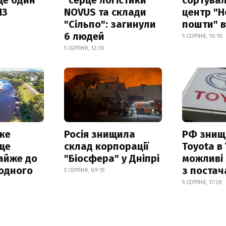
ПЗ
NOVUS та склади
центр "Н
"Сільпо": загинули
пошти" в
6 людей
5 СЕРПНЯ, 10:10
5 СЕРПНЯ, 12:30
ке
Росія знищила
РФ знищ
ще
склад корпорації
Toyota в 
айже до
"Біосфера" у Дніпрі
можливі
родного
з поста
5 СЕРПНЯ, 09:15
5 СЕРПНЯ, 17:20