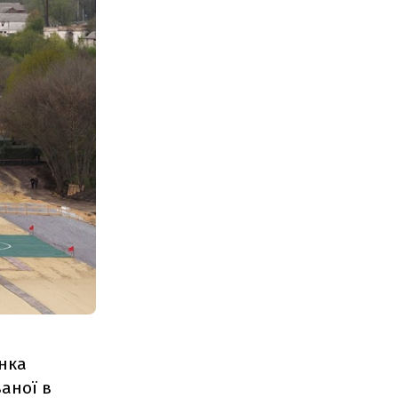
янка
ваної в