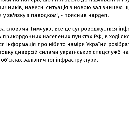
ничників, навесні ситуація з новою залізницею щ
 у зв'язку з паводком", - пояснив нардеп.
 за словами Тимчука, все це супроводжується ін
 прикордонних населених пунктах РФ, в ході яко
 інформація про нібито наміри України розібрат
готовку диверсій силами українських спецслужб на
об'єктах залізничної інфраструктури.