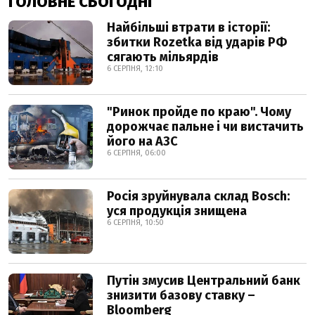
ГОЛОВНЕ СЬОГОДНІ
Найбільші втрати в історії:
збитки Rozetka від ударів РФ
сягають мільярдів
6 СЕРПНЯ, 12:10
"Ринок пройде по краю". Чому
дорожчає пальне і чи вистачить
його на АЗС
6 СЕРПНЯ, 06:00
Росія зруйнувала склад Bosch:
уся продукція знищена
6 СЕРПНЯ, 10:50
Путін змусив Центральний банк
знизити базову ставку –
Bloomberg