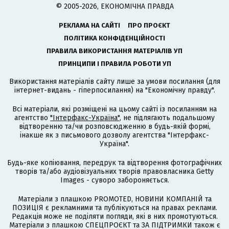
© 2005-2026, ЕКОНОМІЧНА ПРАВДА
РЕКЛАМА НА САЙТІ
ПРО ПРОЄКТ
ПОЛІТИКА КОНФІДЕНЦІЙНОСТІ
ПРАВИЛА ВИКОРИСТАННЯ МАТЕРІАЛІВ УП
ПРИНЦИПИ І ПРАВИЛА РОБОТИ УП
Використання матеріалів сайту лише за умови посилання (для
інтернет-видань - гіперпосилання) на "Економічну правду".
Всі матеріали, які розміщені на цьому сайті із посиланням на
агентство
"Інтерфакс-Україна"
, не підлягають подальшому
відтворенню та/чи розповсюдженню в будь-якій формі,
інакше як з письмового дозволу агентства "Інтерфакс-
Україна".
Будь-яке копіювання, передрук та відтворення фотографічних
творів та/або аудіовізуальних творів правовласника Getty
Images - суворо забороняється.
Матеріали з плашкою PROMOTED, НОВИНИ КОМПАНІЙ та
ПОЗИЦІЯ є рекламними та публікуються на правах реклами.
Редакція може не поділяти погляди, які в них промотуються.
Матеріали з плашкою СПЕЦПРОЄКТ та ЗА ПІДТРИМКИ також є