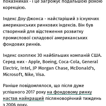
показниках - і це загрожує подальшою різкою
корекцією.
Індекс Доу-Джонса - найстаріший з існуючих
американських ринкових індексів. Він був
створений для відстеження розвитку
промислової складової американських
фондових ринків.
Індекс охоплює 30 найбільших компаній США.
Серед них - Apple, Boeing, Coca-Cola, General
Electric, Intel, JP Morgan Chase, McDonald's,
Microsoft, Nike, Visa.
Раніше повідомлялося, що
після дуже
успішного 2017 року
на фондовому ринку
настав найкращий
післяноворічний тиждень
з 2006 року.