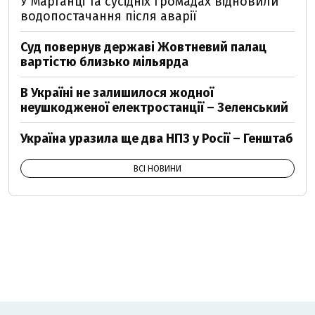
У Марганці та сусідніх громадах відновили
водопостачання після аварії
Суд повернув державі Жовтневий палац
вартістю близько мільярда
В Україні не залишилося жодної
неушкодженої електростанції – Зеленський
Україна уразила ще два НПЗ у Росії – Генштаб
ВСІ НОВИНИ