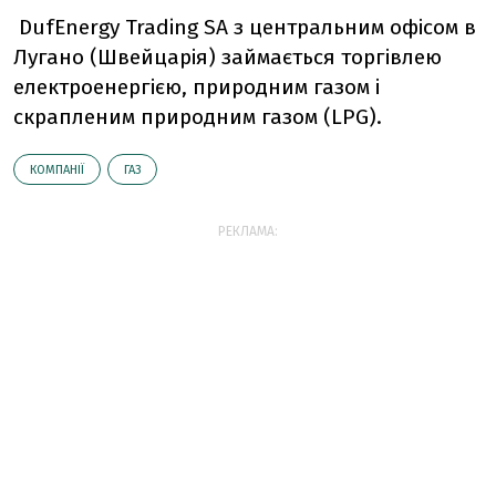
DufEnergy Trading SA з центральним офісом в
Лугано (Швейцарія) займається торгівлею
електроенергією, природним газом і
скрапленим природним газом (LPG).
КОМПАНІЇ
ГАЗ
РЕКЛАМА: