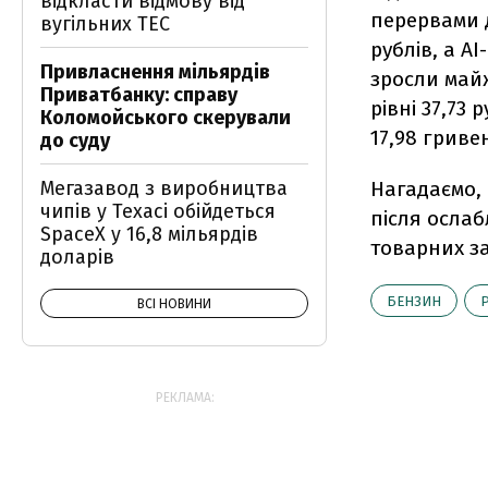
відкласти відмову від
перервами д
вугільних ТЕС
рублів, а АІ
Привласнення мільярдів
зросли майж
Приватбанку: справу
рівні 37,73 
Коломойського скерували
17,98 гривен
до суду
Мегазавод з виробництва
Нагадаємо,
чипів у Техасі обійдеться
після осла
SpaceX у 16,8 мільярдів
товарних з
доларів
БЕНЗИН
ВСІ НОВИНИ
РЕКЛАМА: