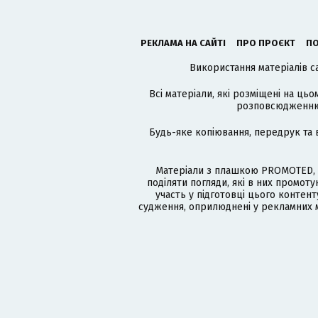
РЕКЛАМА НА САЙТІ
ПРО ПРОЄКТ
ПО
Використання матеріалів с
Всі матеріали, які розміщені на цьо
розповсюдженню в
Будь-яке копіювання, передрук та 
Матеріали з плашкою PROMOTED, 
поділяти погляди, які в них промо
участь у підготовці цього контенту
судження, оприлюднені у рекламних м