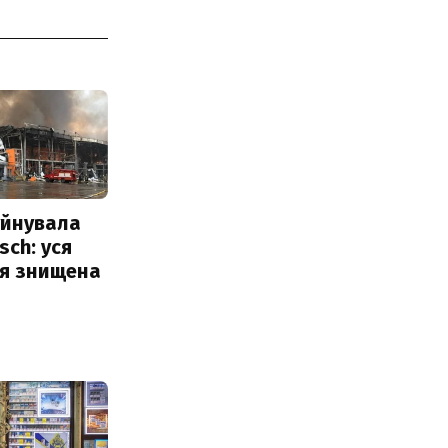
уйнувала
sch: уся
ія знищена