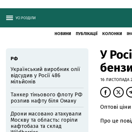
УСІ РОЗДІЛИ
НОВИНИ
ПУБЛІКАЦІЇ
КОЛОНКИ
ІН
У Рос
РФ
бенз
Український виробник олії
відсудив у Росії 486
16 ЛИСТОПАДА 20
мільйонів
Танкер тіньового флоту РФ
розлив нафту біля Оману
Оптові ціни
Дрони масовано атакували
Москву та область: горіли
Про це пов
нафтобаза та склад