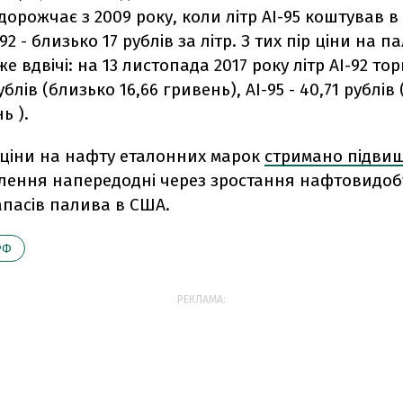
орожчає з 2009 року, коли літр АІ-95 коштував в
-92 - близько 17 рублів за літр. З тих пір ціни на п
е вдвічі: на 13 листопада 2017 року літр АІ-92 то
рублів (близько 16,66 гривень), АІ-95 - 40,71 рублів
ь ).
 ціни на нафту еталонних марок
стримано підви
блення напередодні через зростання нафтовидобу
апасів палива в США.
РФ
РЕКЛАМА: