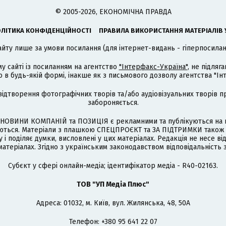
© 2005-2026, ЕКОНОМІЧНА ПРАВДА
ЛІТИКА КОНФІДЕНЦІЙНОСТІ
ПРАВИЛА ВИКОРИСТАННЯ МАТЕРІАЛІВ 
айту лише за умови посилання (для інтернет-видань - гіперпосиланн
му сайті із посиланням на агентство
"Інтерфакс-Україна"
, не підля
 будь-якій формі, інакше як з письмового дозволу агентства "Ін
відтворення фотографічних творів та/або аудіовізуальних творів п
забороняється.
НОВИНИ КОМПАНІЙ та ПОЗИЦІЯ є рекламними та публікуються на п
туються. Матеріали з плашкою СПЕЦПРОЄКТ та ЗА ПІДТРИМКИ також
 і поділяє думки, висловлені у цих матеріалах. Редакція не несе ві
атеріалах. Згідно з українським законодавством відповідальність 
Cубєкт у сфері онлайн-медіа; ідентифікатор медіа - R40-02163.
ТОВ "УП Медіа Плюс"
Адреса: 01032, м. Київ, вул. Жилянська, 48, 50А
Телефон: +380 95 641 22 07