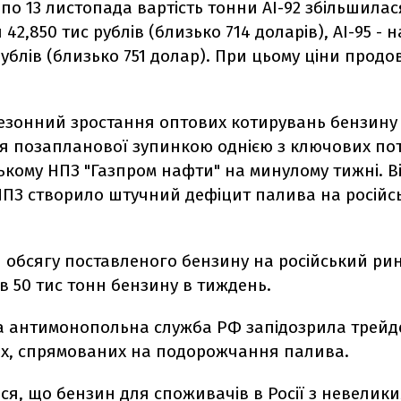
7 по 13 листопада вартість тонни АІ-92 збільшилас
42,850 тис рублів (близько 714 доларів), АІ-95 - н
рублів (близько 751 долар). При цьому ціни прод
есезонний зростання оптових котирувань бензину
я позапланової зупинкою однією з ключових по
ькому НПЗ "Газпром нафти" на минулому тижні. 
НПЗ створило штучний дефіцит палива на російс
 обсягу поставленого бензину на російський ри
в 50 тис тонн бензину в тиждень.
 антимонопольна служба РФ запідозрила трейде
ях, спрямованих на подорожчання палива.
ся, що бензин для споживачів в Росії з невелик