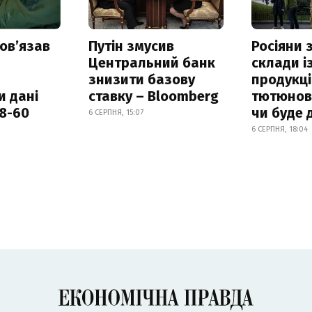
овʼязав
Путін змусив
Росіяни
Центральний банк
склади і
знизити базову
продукці
и дані
ставку – Bloomberg
тютюнови
18-60
чи буде 
6 СЕРПНЯ, 15:07
6 СЕРПНЯ, 18:04