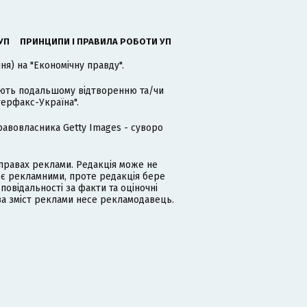
УП
ПРИНЦИПИ І ПРАВИЛА РОБОТИ УП
я) на "Економічну правду".
гають подальшому відтворенню та/чи
терфакс-Україна".
равовласника Getty Images - суворо
равах реклами. Редакція може не
 є рекламними, проте редакція бере
дповідальності за факти та оціночні
за зміст реклами несе рекламодавець.