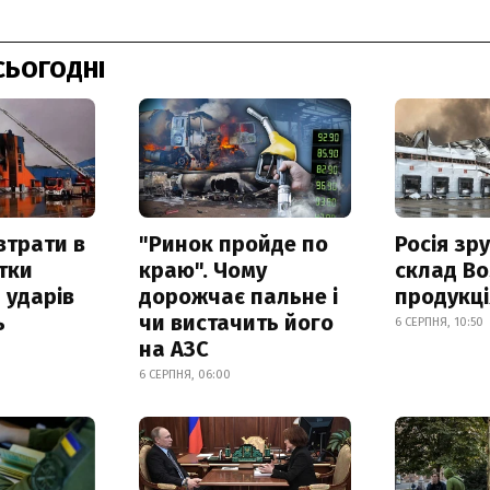
СЬОГОДНІ
втрати в
"Ринок пройде по
Росія зр
итки
краю". Чому
склад Bo
 ударів
дорожчає пальне і
продукц
ь
чи вистачить його
6 СЕРПНЯ, 10:50
на АЗС
6 СЕРПНЯ, 06:00