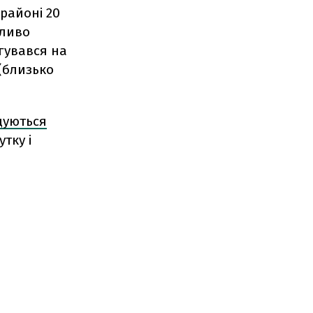
 районі 20
аливо
ргувався на
 (близько
щуються
тку і