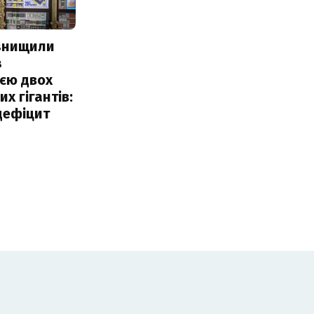
 знищили
з
єю двох
х гігантів:
дефіцит