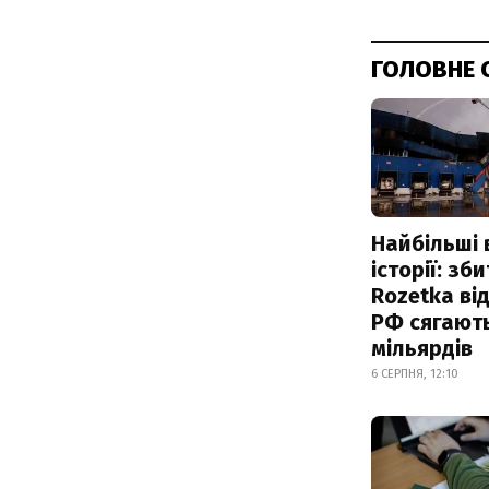
ГОЛОВНЕ 
Найбільші 
історії: зб
Rozetka від
РФ сягают
мільярдів
6 СЕРПНЯ, 12:10