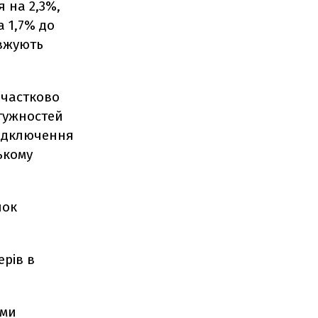
я на 2,3%,
а 1,7% до
овжують
 частково
тужностей
Відключення
ькому
нок
рів в
ими