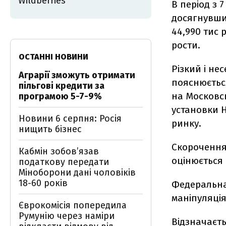
Wildberries
В період з 
досягнувши 
44,990 тис 
рости.
ОСТАННІ НОВИНИ
Різкий і н
Аграрії зможуть отримати
пояснюєтьс
пільгові кредити за
на Московс
програмою 5-7-9%
установки 
Новини 6 серпня: Росія
ринку.
нищить бізнес
Скорочення
Кабмін зобовʼязав
оцінюється 
податкову передати
Міноборони дані чоловіків
18-60 років
Федеральна
маніпуляці
Єврокомісія попередила
Румунію через наміри
Відзначаєть