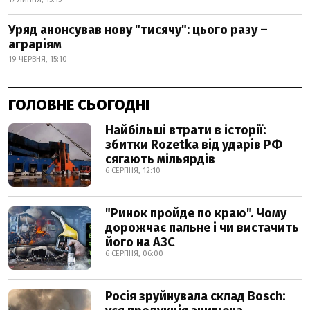
Уряд анонсував нову "тисячу": цього разу –
аграріям
19 ЧЕРВНЯ, 15:10
ГОЛОВНЕ СЬОГОДНІ
Найбільші втрати в історії:
збитки Rozetka від ударів РФ
сягають мільярдів
6 СЕРПНЯ, 12:10
"Ринок пройде по краю". Чому
дорожчає пальне і чи вистачить
його на АЗС
6 СЕРПНЯ, 06:00
Росія зруйнувала склад Bosch: