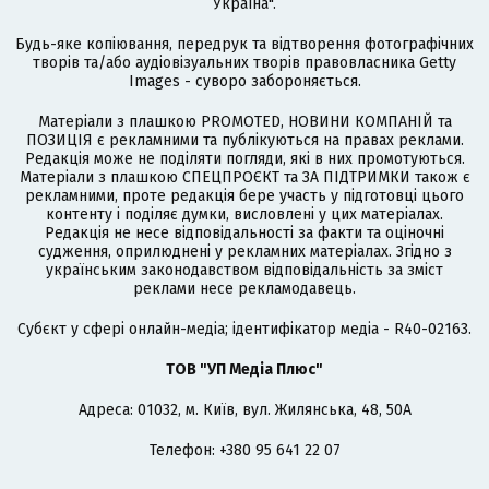
Україна".
Будь-яке копіювання, передрук та відтворення фотографічних
творів та/або аудіовізуальних творів правовласника Getty
Images - суворо забороняється.
Матеріали з плашкою PROMOTED, НОВИНИ КОМПАНІЙ та
ПОЗИЦІЯ є рекламними та публікуються на правах реклами.
Редакція може не поділяти погляди, які в них промотуються.
Матеріали з плашкою СПЕЦПРОЄКТ та ЗА ПІДТРИМКИ також є
рекламними, проте редакція бере участь у підготовці цього
контенту і поділяє думки, висловлені у цих матеріалах.
Редакція не несе відповідальності за факти та оціночні
судження, оприлюднені у рекламних матеріалах. Згідно з
українським законодавством відповідальність за зміст
реклами несе рекламодавець.
Cубєкт у сфері онлайн-медіа; ідентифікатор медіа - R40-02163.
ТОВ "УП Медіа Плюс"
Адреса: 01032, м. Київ, вул. Жилянська, 48, 50А
Телефон: +380 95 641 22 07