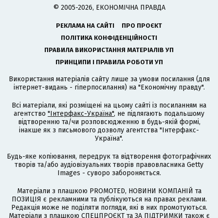
© 2005-2026, ЕКОНОМІЧНА ПРАВДА
РЕКЛАМА НА САЙТІ
ПРО ПРОЄКТ
ПОЛІТИКА КОНФІДЕНЦІЙНОСТІ
ПРАВИЛА ВИКОРИСТАННЯ МАТЕРІАЛІВ УП
ПРИНЦИПИ І ПРАВИЛА РОБОТИ УП
Використання матеріалів сайту лише за умови посилання (для
інтернет-видань - гіперпосилання) на "Економічну правду".
Всі матеріали, які розміщені на цьому сайті із посиланням на
агентство
"Інтерфакс-Україна"
, не підлягають подальшому
відтворенню та/чи розповсюдженню в будь-якій формі,
інакше як з письмового дозволу агентства "Інтерфакс-
Україна".
Будь-яке копіювання, передрук та відтворення фотографічних
творів та/або аудіовізуальних творів правовласника Getty
Images - суворо забороняється.
Матеріали з плашкою PROMOTED, НОВИНИ КОМПАНІЙ та
ПОЗИЦІЯ є рекламними та публікуються на правах реклами.
Редакція може не поділяти погляди, які в них промотуються.
Матеріали з плашкою СПЕЦПРОЄКТ та ЗА ПІДТРИМКИ також є