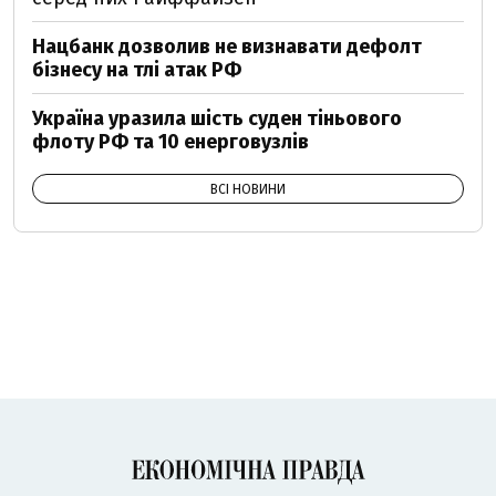
Нацбанк дозволив не визнавати дефолт
бізнесу на тлі атак РФ
Україна уразила шість суден тіньового
флоту РФ та 10 енерговузлів
ВСІ НОВИНИ