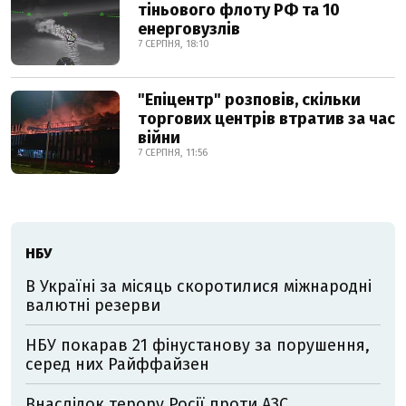
тіньового флоту РФ та 10
енерговузлів
7 СЕРПНЯ, 18:10
"Епіцентр" розповів, скільки
торгових центрів втратив за час
війни
7 СЕРПНЯ, 11:56
НБУ
В Україні за місяць скоротилися міжнародні
валютні резерви
НБУ покарав 21 фінустанову за порушення,
серед них Райффайзен
Внаслідок терору Росії проти АЗС