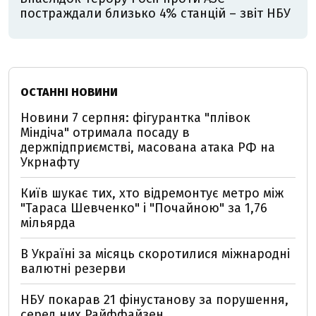
постраждали близько 4% станцій – звіт НБУ
ОСТАННІ НОВИНИ
Новини 7 серпня: фігурантка "плівок
Міндіча" отримала посаду в
держпідприємстві, масована атака РФ на
Укрнафту
Київ шукає тих, хто відремонтує метро між
"Тараса Шевченко" і "Почайною" за 1,76
мільярда
В Україні за місяць скоротилися міжнародні
валютні резерви
НБУ покарав 21 фінустанову за порушення,
серед них Райффайзен