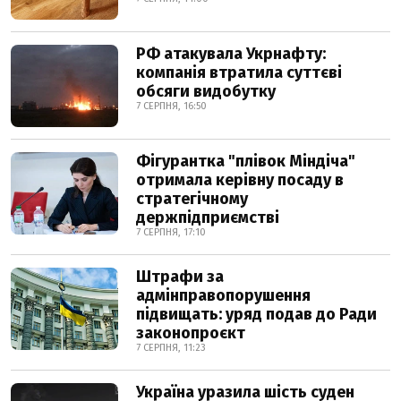
РФ атакувала Укрнафту:
компанія втратила суттєві
обсяги видобутку
7 СЕРПНЯ, 16:50
Фігурантка "плівок Міндіча"
отримала керівну посаду в
стратегічному
держпідприємстві
7 СЕРПНЯ, 17:10
Штрафи за
адмінправопорушення
підвищать: уряд подав до Ради
законопроєкт
7 СЕРПНЯ, 11:23
Україна уразила шість суден