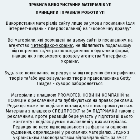
ПРАВИЛА ВИКОРИСТАННЯ МАТЕРІАЛІВ УП
ПРИНЦИПИ І ПРАВИЛА РОБОТИ УП
Використання матеріалів сайту лише за умови посилання (для
інтернет-видань - гіперпосилання) на "Економічну правду".
Всі матеріали, які розміщені на цьому сайті із посиланням на
агентство
"Інтерфакс-Україна"
, не підлягають подальшому
відтворенню та/чи розповсюдженню в будь-якій формі,
інакше як з письмового дозволу агентства "Інтерфакс-
Україна".
Будь-яке копіювання, передрук та відтворення фотографічних
творів та/або аудіовізуальних творів правовласника Getty
Images - суворо забороняється.
Матеріали з плашкою PROMOTED, НОВИНИ КОМПАНІЙ та
ПОЗИЦІЯ є рекламними та публікуються на правах реклами.
Редакція може не поділяти погляди, які в них промотуються.
Матеріали з плашкою СПЕЦПРОЄКТ та ЗА ПІДТРИМКИ також є
рекламними, проте редакція бере участь у підготовці цього
контенту і поділяє думки, висловлені у цих матеріалах.
Редакція не несе відповідальності за факти та оціночні
судження, оприлюднені у рекламних матеріалах. Згідно з
українським законодавством відповідальність за зміст