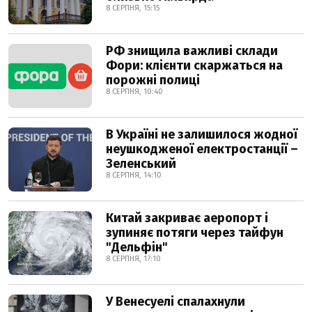
8 СЕРПНЯ, 15:15
РФ знищила важливі склади
Фори: клієнти скаржаться на
порожні полиці
8 СЕРПНЯ, 10:40
В Україні не залишилося жодної
неушкодженої електростанції –
Зеленський
8 СЕРПНЯ, 14:10
Китай закриває аеропорт і
зупиняє потяги через тайфун
"Дельфін"
8 СЕРПНЯ, 17:10
У Венесуелі спалахнули