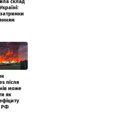
ила склад
Україні:
 затримки
чанням
ок
es після
нів може
ти як
ефіциту
 РФ