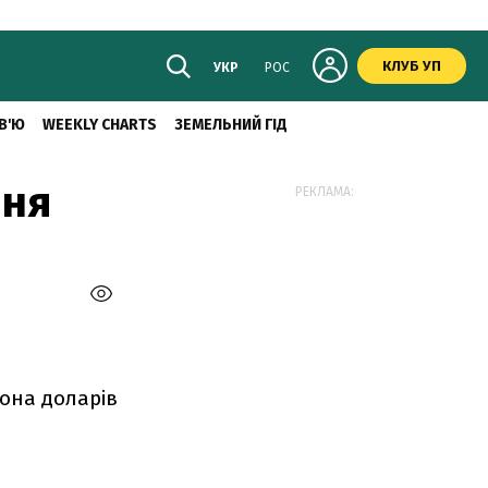
КЛУБ УП
УКР
РОС
В'Ю
WEEKLY CHARTS
ЗЕМЕЛЬНИЙ ГІД
ння
РЕКЛАМА:
йона доларів