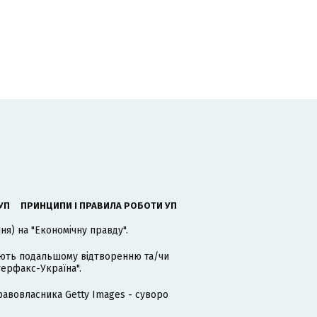
УП
ПРИНЦИПИ І ПРАВИЛА РОБОТИ УП
я) на "Економічну правду".
гають подальшому відтворенню та/чи
терфакс-Україна".
равовласника Getty Images - суворо