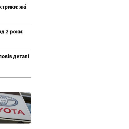
ктрики: які
ад 2 роки:
повів деталі