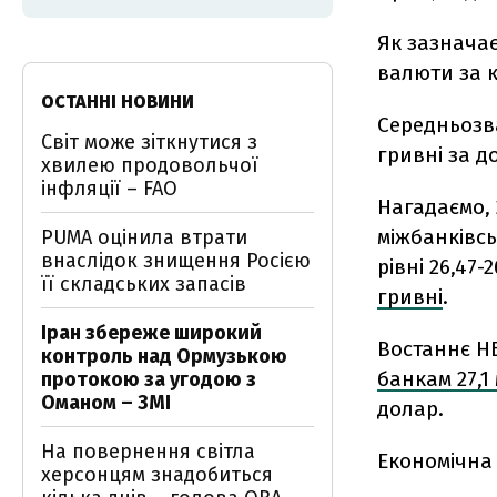
Як зазначає
валюти за к
ОСТАННІ НОВИНИ
Середньозва
Світ може зіткнутися з
гривні за д
хвилею продовольчої
інфляції – FAO
Нагадаємо,
міжбанківс
PUMA оцінила втрати
внаслідок знищення Росією
рівні 26,47-
її складських запасів
гривні
.
Іран збереже широкий
Востаннє НБ
контроль над Ормузькою
банкам 27,1
протокою за угодою з
Оманом – ЗМІ
долар.
На повернення світла
Економічна
херсонцям знадобиться