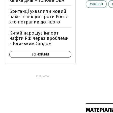
кілька днів – голова ОВА
АУКЦІОН
Британці ухвалили новий
пакет санкцій проти Росії:
хто потрапив до нього
Китай нарощує імпорт
нафти РФ через проблеми
з Близьким Сходом
ВСІ НОВИНИ
РЕКЛАМА:
МАТЕРІАЛ