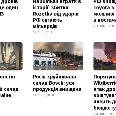
 дронів
Найбільші втрати в
РФ знищ
ще один
історії: збитки
Toyota в 
ПЗ
Rozetka від ударів
можливі
РФ сягають
з поста
мільярдів
5 СЕРПНЯ, 17:20
6 СЕРПНЯ, 12:10
вністю
Росія зруйнувала
Порятун
склад Bosch: уся
Wildberri
й склад
продукція знищена
атак дро
raine
коштува
6 СЕРПНЯ, 10:50
чверть д
бюджету
5 СЕРПНЯ, 19:50