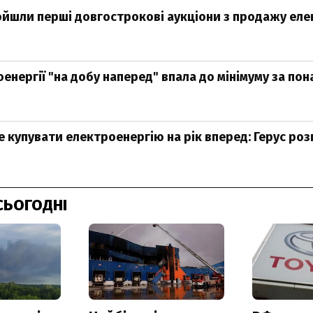
ройшли перші довгострокові аукціони з продажу еле
енергії "на добу наперед" впала до мінімуму за пон
 купувати електроенергію на рік вперед: Герус роз
СЬОГОДНІ