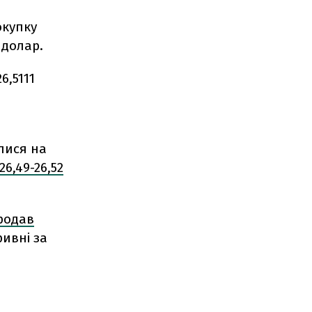
окупку
 долар.
6,5111
лися на
26,49-26,52
родав
ивні за