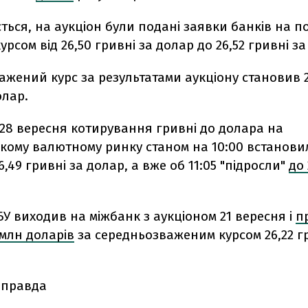
ться, на аукціон були подані заявки банків на п
урсом від 26,50 гривні за долар до 26,52 гривні за
жений курс за результатами аукціону становив 2
олар.
28 вересня котирування гривні до долара на
ькому валютному ринку станом на 10:00 встанови
26,49 гривні за долар, а вже об 11:05 "підросли"
до 
У виходив на міжбанк з аукціоном 21 вересня і
п
 млн доларів
за середньозваженим курсом 26,22 гр
 правда