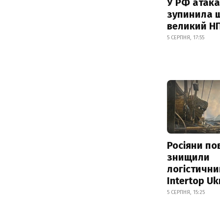
У РФ атака
зупинила 
великий Н
5 СЕРПНЯ, 17:55
Росіяни по
знищили
логістични
Intertop Uk
5 СЕРПНЯ, 15:25