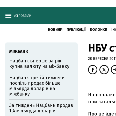
УСІ РОЗДІЛИ
НОВИНИ
ПУБЛІКАЦІЇ
КОЛОНКИ
ІН
НБУ с
МІЖБАНК
28 ВЕРЕСНЯ 2017
Нацбанк вперше за рік
купив валюту на міжбанку
Нацбанк третій тиждень
поспіль продає більше
мільярда доларів на
міжбанку
Національни
при загальн
За тиждень Нацбанк продав
1,4 мільярда доларів
Про це йде