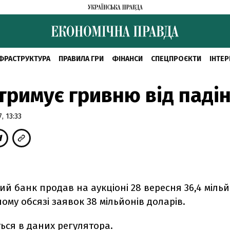
ФРАСТРУКТУРА
ПРАВИЛА ГРИ
ФІНАНСИ
СПЕЦПРОЄКТИ
ІНТЕР
тримує гривню від паді
, 13:33
й банк продав на аукціоні 28 вересня 36,4 міль
ому обсязі заявок 38 мільйонів доларів.
ться в
даних
регулятора.