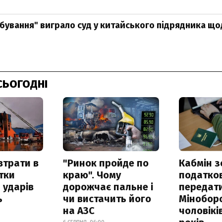
бування" виграло суд у китайського підрядника щ
СЬОГОДНІ
втрати в
"Ринок пройде по
Кабмін з
итки
краю". Чому
податко
 ударів
дорожчає пальне і
передат
ь
чи вистачить його
Мінобор
на АЗС
чоловікі