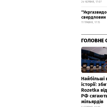
24 ЧЕРВНЯ, 17:07
"Укргазвидо
свердловин
11 ТРАВНЯ, 17:15
ГОЛОВНЕ 
Найбільші 
історії: зб
Rozetka від
РФ сягают
мільярдів