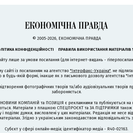
© 2005-2026, ЕКОНОМІЧНА ПРАВДА
ЛІТИКА КОНФІДЕНЦІЙНОСТІ
ПРАВИЛА ВИКОРИСТАННЯ МАТЕРІАЛІВ 
айту лише за умови посилання (для інтернет-видань - гіперпосиланн
му сайті із посиланням на агентство
"Інтерфакс-Україна"
, не підля
 будь-якій формі, інакше як з письмового дозволу агентства "Ін
відтворення фотографічних творів та/або аудіовізуальних творів п
забороняється.
НОВИНИ КОМПАНІЙ та ПОЗИЦІЯ є рекламними та публікуються на п
туються. Матеріали з плашкою СПЕЦПРОЄКТ та ЗА ПІДТРИМКИ також
 і поділяє думки, висловлені у цих матеріалах. Редакція не несе ві
атеріалах. Згідно з українським законодавством відповідальність 
Cубєкт у сфері онлайн-медіа; ідентифікатор медіа - R40-02163.