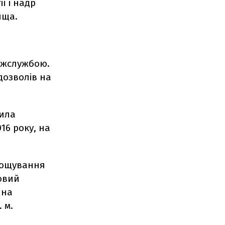
ї і надр
ища.
ержслужбою.
дозволів на
шила
16 року, на
рощування
бовий
 на
 м.