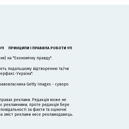
УП
ПРИНЦИПИ І ПРАВИЛА РОБОТИ УП
я) на "Економічну правду".
гають подальшому відтворенню та/чи
терфакс-Україна".
равовласника Getty Images - суворо
равах реклами. Редакція може не
 є рекламними, проте редакція бере
дповідальності за факти та оціночні
за зміст реклами несе рекламодавець.