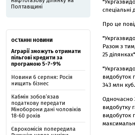
нафтогазову ділянку на
"Укргазвидо
Полтавщині
спеціальні
Про це пов
"Укргазвидо
ОСТАННІ НОВИНИ
Разом з ти
Аграрії зможуть отримати
25 ділянках
пільгові кредити за
програмою 5-7-9%
"Укргазвидо
видобуток п
Новини 6 серпня: Росія
нищить бізнес
343 млн куб.
Кабмін зобовʼязав
Одночасно 
податкову передати
видобутку г
Міноборони дані чоловіків
видобуток 
18-60 років
максимальни
Єврокомісія попередила