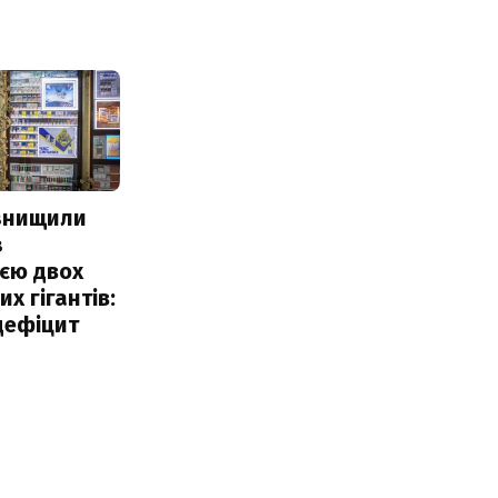
 знищили
з
єю двох
х гігантів:
дефіцит