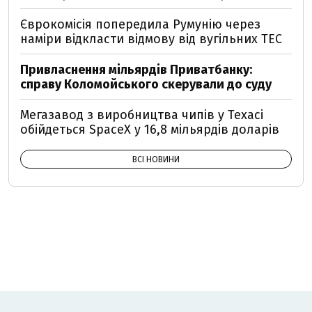
Єврокомісія попередила Румунію через
наміри відкласти відмову від вугільних ТЕС
Привласнення мільярдів Приватбанку:
справу Коломойського скерували до суду
Мегазавод з виробництва чипів у Техасі
обійдеться SpaceX у 16,8 мільярдів доларів
ВСІ НОВИНИ