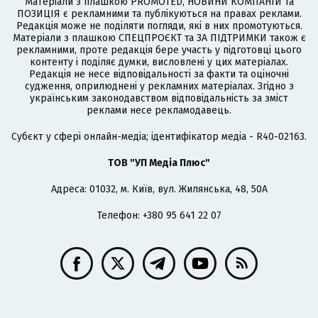
Матеріали з плашкою PROMOTED, НОВИНИ КОМПАНІЙ та
ПОЗИЦІЯ є рекламними та публікуються на правах реклами.
Редакція може не поділяти погляди, які в них промотуються.
Матеріали з плашкою СПЕЦПРОЄКТ та ЗА ПІДТРИМКИ також є
рекламними, проте редакція бере участь у підготовці цього
контенту і поділяє думки, висловлені у цих матеріалах.
Редакція не несе відповідальності за факти та оціночні
судження, оприлюднені у рекламних матеріалах. Згідно з
українським законодавством відповідальність за зміст
реклами несе рекламодавець.
Cубєкт у сфері онлайн-медіа; ідентифікатор медіа - R40-02163.
ТОВ "УП Медіа Плюс"
Адреса: 01032, м. Київ, вул. Жилянська, 48, 50А
Телефон: +380 95 641 22 07