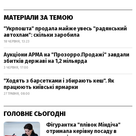
МАТЕРІАЛИ ЗА ТЕМОЮ
"Укрпошта" продала майже увесь "радянський
автохлам": скільки заробила
18 ЧЕРВНЯ, 13:23
Аукціони АРМА на "Прозорро.Продажі" завдали
збитків державі на 1,2 мільярда
3 ЧЕРВНЯ, 17:00
"Ходять з барсетками і збирають кеш". Як
працюють київські ярмарки
27 ТРАВНЯ, 08:00
ГОЛОВНЕ СЬОГОДНІ
Фігурантка "плівок Міндіча"
отримала керівну посаду в