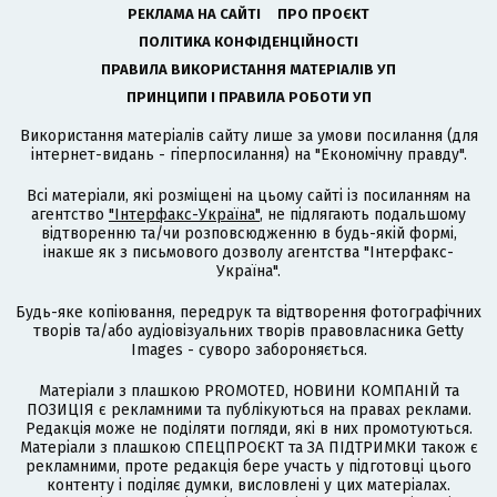
РЕКЛАМА НА САЙТІ
ПРО ПРОЄКТ
ПОЛІТИКА КОНФІДЕНЦІЙНОСТІ
ПРАВИЛА ВИКОРИСТАННЯ МАТЕРІАЛІВ УП
ПРИНЦИПИ І ПРАВИЛА РОБОТИ УП
Використання матеріалів сайту лише за умови посилання (для
інтернет-видань - гіперпосилання) на "Економічну правду".
Всі матеріали, які розміщені на цьому сайті із посиланням на
агентство
"Інтерфакс-Україна"
, не підлягають подальшому
відтворенню та/чи розповсюдженню в будь-якій формі,
інакше як з письмового дозволу агентства "Інтерфакс-
Україна".
Будь-яке копіювання, передрук та відтворення фотографічних
творів та/або аудіовізуальних творів правовласника Getty
Images - суворо забороняється.
Матеріали з плашкою PROMOTED, НОВИНИ КОМПАНІЙ та
ПОЗИЦІЯ є рекламними та публікуються на правах реклами.
Редакція може не поділяти погляди, які в них промотуються.
Матеріали з плашкою СПЕЦПРОЄКТ та ЗА ПІДТРИМКИ також є
рекламними, проте редакція бере участь у підготовці цього
контенту і поділяє думки, висловлені у цих матеріалах.