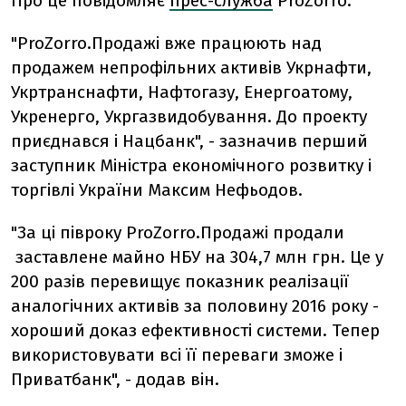
Про це повідомляє
прес-служба
ProZorro.
"ProZorro.Продажі вже працюють над
продажем непрофільних активів Укрнафти,
Укртранснафти, Нафтогазу, Енергоатому,
Укренерго, Укргазвидобування. До проекту
приєднався і Нацбанк", - зазначив перший
заступник Міністра економічного розвитку і
торгівлі України Максим Нефьодов.
"За ці півроку ProZorro.Продажі продали
заставлене майно НБУ на 304,7 млн грн. Це у
200 разів перевищує показник реалізації
аналогічних активів за половину 2016 року -
хороший доказ ефективності системи. Тепер
використовувати всі її переваги зможе і
Приватбанк", - додав він.