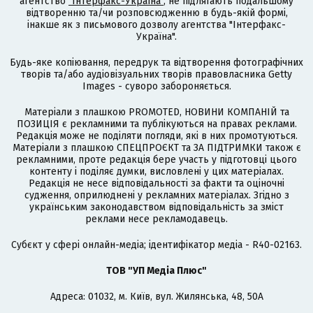
агентство
"Інтерфакс-Україна"
, не підлягають подальшому
відтворенню та/чи розповсюдженню в будь-якій формі,
інакше як з письмового дозволу агентства "Інтерфакс-
Україна".
Будь-яке копіювання, передрук та відтворення фотографічних
творів та/або аудіовізуальних творів правовласника Getty
Images - суворо забороняється.
Матеріали з плашкою PROMOTED, НОВИНИ КОМПАНІЙ та
ПОЗИЦІЯ є рекламними та публікуються на правах реклами.
Редакція може не поділяти погляди, які в них промотуються.
Матеріали з плашкою СПЕЦПРОЄКТ та ЗА ПІДТРИМКИ також є
рекламними, проте редакція бере участь у підготовці цього
контенту і поділяє думки, висловлені у цих матеріалах.
Редакція не несе відповідальності за факти та оціночні
судження, оприлюднені у рекламних матеріалах. Згідно з
українським законодавством відповідальність за зміст
реклами несе рекламодавець.
Cубєкт у сфері онлайн-медіа; ідентифікатор медіа - R40-02163.
ТОВ "УП Медіа Плюс"
Адреса: 01032, м. Київ, вул. Жилянська, 48, 50А