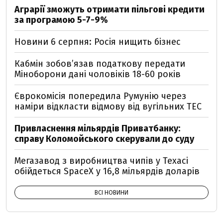
Аграрії зможуть отримати пільгові кредити
за програмою 5-7-9%
Новини 6 серпня: Росія нищить бізнес
Кабмін зобовʼязав податкову передати
Міноборони дані чоловіків 18-60 років
Єврокомісія попередила Румунію через
наміри відкласти відмову від вугільних ТЕС
Привласнення мільярдів Приватбанку:
справу Коломойського скерували до суду
Мегазавод з виробництва чипів у Техасі
обійдеться SpaceX у 16,8 мільярдів доларів
ВСІ НОВИНИ