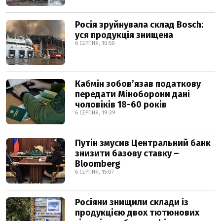
Росія зруйнувала склад Bosch:
уся продукція знищена
6 СЕРПНЯ, 10:50
Кабмін зобовʼязав податкову
передати Міноборони дані
чоловіків 18-60 років
6 СЕРПНЯ, 19:39
Путін змусив Центральний банк
знизити базову ставку –
Bloomberg
6 СЕРПНЯ, 15:07
Росіяни знищили склади із
продукцією двох тютюнових