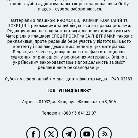
творів та/або аудіовізуальних творів правовласника Getty
Images - суворо забороняється.
Матеріали з плашкою PROMOTED, НОВИНИ КОМПАНІЙ та
ПОЗИЦІЯ є рекламними та публікуються на правах реклами.
Редакція може не поділяти погляди, які в них промотуються.
Матеріали з плашкою СПЕЦПРОЄКТ та ЗА ПІДТРИМКИ також є
рекламними, проте редакція бере участь у підготовці цього
контенту і поділяє думки, висловлені у цих матеріалах.
Редакція не несе відповідальності за факти та оціночні
судження, оприлюднені у рекламних матеріалах. Згідно з
українським законодавством відповідальність за зміст
реклами несе рекламодавець.
Cубєкт у сфері онлайн-медіа; ідентифікатор медіа - R40-02163.
ТОВ "УП Медіа Плюс"
Адреса: 01032, м. Київ, вул. Жилянська, 48, 50А
Телефон: +380 95 641 22 07