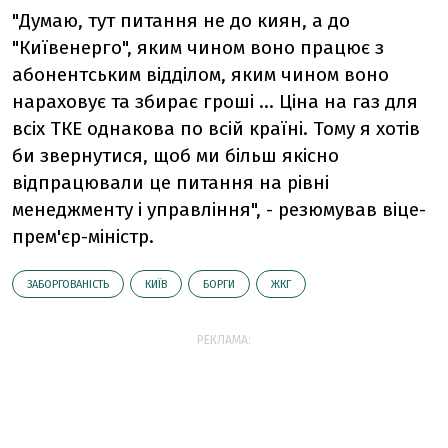
"Думаю, тут питання не до киян, а до
"Київенерго", яким чином воно працює з
абонентським відділом, яким чином воно
нараховує та збирає гроші ... Ціна на газ для
всіх ТКЕ однакова по всій країні. Тому я хотів
би звернутися, щоб ми більш якісно
відпрацювали це питання на рівні
менеджменту і управління", - резюмував віце-
прем'єр-міністр.
ЗАБОРГОВАНІСТЬ
КИЇВ
БОРГИ
ЖКГ
РЕКЛАМА: