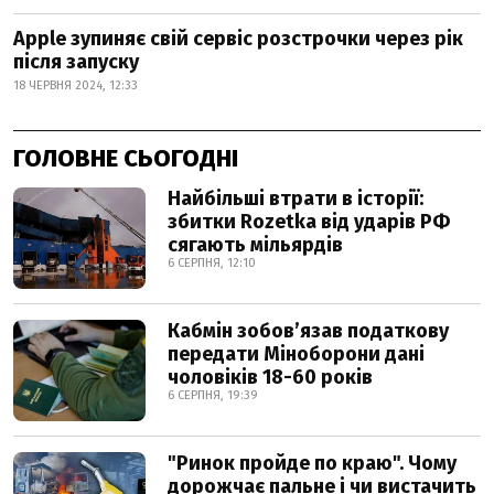
Apple зупиняє свій сервіс розстрочки через рік
після запуску
18 ЧЕРВНЯ 2024, 12:33
ГОЛОВНЕ СЬОГОДНІ
Найбільші втрати в історії:
збитки Rozetka від ударів РФ
сягають мільярдів
6 СЕРПНЯ, 12:10
Кабмін зобовʼязав податкову
передати Міноборони дані
чоловіків 18-60 років
6 СЕРПНЯ, 19:39
"Ринок пройде по краю". Чому
дорожчає пальне і чи вистачить