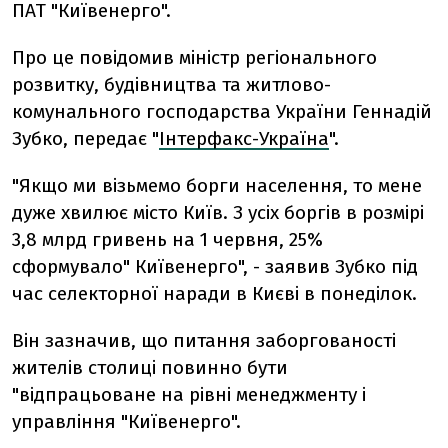
ПАТ "Київенерго".
Про це повідомив міністр регіонального
розвитку, будівництва та житлово-
комунального господарства України Геннадій
Зубко, передає "
Інтерфакс-Україна
".
"Якщо ми візьмемо борги населення, то мене
дуже хвилює місто Київ. З усіх боргів в розмірі
3,8 млрд гривень на 1 червня, 25%
сформувало" Київенерго", - заявив Зубко під
час селекторної наради в Києві в понеділок.
Він зазначив, що питання заборгованості
жителів столиці повинно бути
"відпрацьоване на рівні менеджменту і
управління "Київенерго".