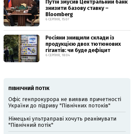
Путін змусив Центральний банк
знизити базову ставку –
Bloomberg
6 СЕРПНЯ, 15:07
Росіяни знищили склади із
продукцією двох тютюнових
гігантів: чи буде дефіцит
6 СЕРПНЯ, 18:04
ПІВНІЧНИЙ ПОТІК
Офіс генпрокурора не виявив причетності
України до підриву "Північних потоків"
Німецькі ультраправі хочуть реанімувати
"Північний потік"