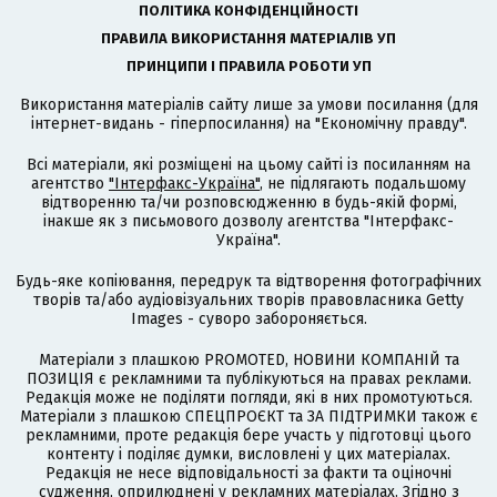
ПОЛІТИКА КОНФІДЕНЦІЙНОСТІ
ПРАВИЛА ВИКОРИСТАННЯ МАТЕРІАЛІВ УП
ПРИНЦИПИ І ПРАВИЛА РОБОТИ УП
Використання матеріалів сайту лише за умови посилання (для
інтернет-видань - гіперпосилання) на "Економічну правду".
Всі матеріали, які розміщені на цьому сайті із посиланням на
агентство
"Інтерфакс-Україна"
, не підлягають подальшому
відтворенню та/чи розповсюдженню в будь-якій формі,
інакше як з письмового дозволу агентства "Інтерфакс-
Україна".
Будь-яке копіювання, передрук та відтворення фотографічних
творів та/або аудіовізуальних творів правовласника Getty
Images - суворо забороняється.
Матеріали з плашкою PROMOTED, НОВИНИ КОМПАНІЙ та
ПОЗИЦІЯ є рекламними та публікуються на правах реклами.
Редакція може не поділяти погляди, які в них промотуються.
Матеріали з плашкою СПЕЦПРОЄКТ та ЗА ПІДТРИМКИ також є
рекламними, проте редакція бере участь у підготовці цього
контенту і поділяє думки, висловлені у цих матеріалах.
Редакція не несе відповідальності за факти та оціночні
судження, оприлюднені у рекламних матеріалах. Згідно з