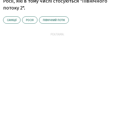
Росії, які в тому числі стосуються "Північного
потоку 2".
САНКЦІЇ
РОСІЯ
ПІВНІЧНИЙ ПОТІК
РЕКЛАМА: