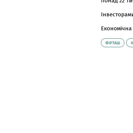
понад 22 тис
Інвесторами
Економічна
ФІРТАШ