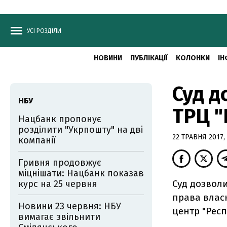
УСІ РОЗДІЛИ
НОВИНИ
ПУБЛІКАЦІЇ
КОЛОНКИ
ІН
Суд д
НБУ
ТРЦ "
Нацбанк пропонує
розділити "Укрпошту" на дві
22 ТРАВНЯ 2017, 
компанії
Гривня продовжує
міцнішати: Нацбанк показав
Суд дозвол
курс на 25 червня
права влас
Новини 23 червня: НБУ
центр "Респ
вимагає звільнити