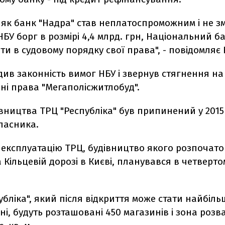
, як банк "Надра" став неплатоспроможним і не зм
БУ борг в розмірі 4,4 млрд. грн, Національний б
ти в судовому порядку свої права", - повідомляє 
див законність вимог НБУ і звернув стягнення на
ні права "Мегаполісжитлобуд".
вництва ТРЦ "Республіка" був припинений у 2015
ласника.
експлуатацію ТРЦ, будівництво якого розпочато
а Кільцевій дорозі в Києві, планувався в четверто
убліка", який після відкриття може стати найбіл
аїні, будуть розташовані 450 магазинів і зона розв