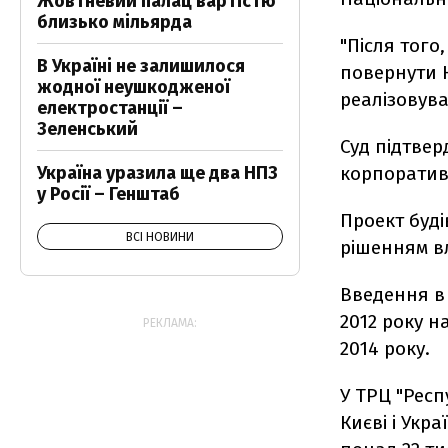
Жовтневий палац вартістю
близько мільярда
"Після того
В Україні не залишилося
повернути Н
жодної неушкодженої
реалізовува
електростанції –
Зеленський
Суд підтвер
Україна уразила ще два НПЗ
корпоратив
у Росії – Генштаб
Проект буді
ВСІ НОВИНИ
рішенням в
Введення в 
2012 року н
РЕКЛАМА:
2014 року.
У ТРЦ "Респ
Києві і Укр