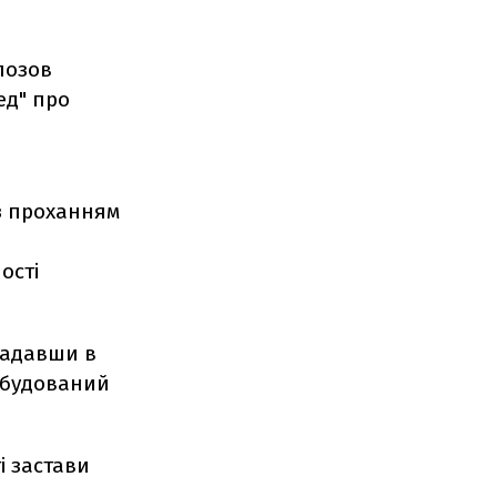
позов
ед" про
 з проханням
ості
надавши в
обудований
і застави