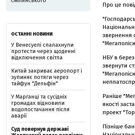
Смілянського
Про це пов
"Господарсь
Національно
ОСТАННІ НОВИНИ
звернення 
"Мегаполісж
У Венесуелі спалахнули
протести через щоденні
НБУ в берез
відключення світла
звернути с
Китай закриває аеропорт і
"Мегаполіс
зупиняє потяги через
неплатоспр
тайфун "Дельфін"
Раніше "Мег
У Марганці та сусідніх
громадах відновили
якості зас
водопостачання після
проект "Тор
аварії
Пізніше бан
Суд повернув державі
Національно