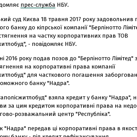
ідомляє
прес-служба
НБУ.
кий суд Києва 18 травня 2017 року задовольнив 
го банку до кіпрської компанії "Берлінотто Ліміт
стягнення на частку корпоративних прав ТОВ
итлобуд", - повідомляє НБУ.
ні 2016 року подав позов до "Берлінотто Лімітед"
тягнення на корпоративні права компанії
житлобуд" для часткового погашення заборгован
оможного банку "Надра".
аполісжитлобуд" взяла кредит у банку "Надра", 
тави за цим кредитом корпоративні права на нед
гово-розважальний центр "Республіка".
к "Надра" передав ці корпоративні права в якост
му банку - під кредит рефінансування.