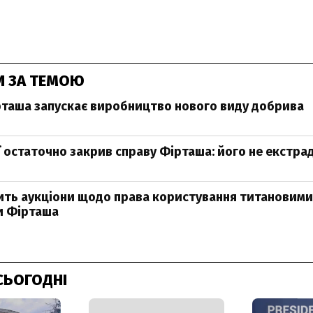
И ЗА ТЕМОЮ
таша запускає виробництво нового виду добрива
ії остаточно закрив справу Фірташа: його не екстр
ить аукціони щодо права користування титановими
 Фірташа
СЬОГОДНІ