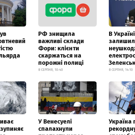
ув
РФ знищила
В Україні
овтневий
важливі склади
залишил
істю
Фори: клієнти
неушкод
ільярда
скаржаться на
електрос
порожні полиці
Зеленсь
8 СЕРПНЯ, 10:40
8 СЕРПНЯ, 14:10
риває
У Венесуелі
Україна
 зупиняє
спалахнули
рекордн