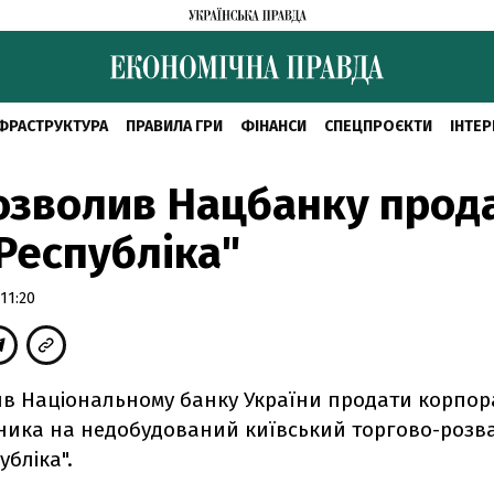
ФРАСТРУКТУРА
ПРАВИЛА ГРИ
ФІНАНСИ
СПЕЦПРОЄКТИ
ІНТЕР
озволив Нацбанку прод
Республіка"
11:20
ив Національному банку України продати корпор
ника на недобудований київський торгово-роз
убліка".