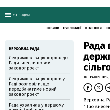
УСІ РОЗДІЛИ
НОВИНИ
ПУБЛІКАЦІЇ
КОЛОНКИ
ІН
Рада 
ВЕРХОВНА РАДА
держп
Декриміналізація порно: до
Ради внесли новий
сільг
законопроєкт
18 ТРАВНЯ 2017,
Декриміналізація порно: у
Раді розповіли, що
передбачатиме новий
законопроєкт
Верховна Р
Рада ухвалила у першому
"Про внесен