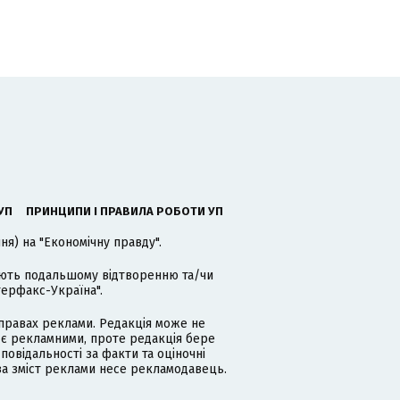
УП
ПРИНЦИПИ І ПРАВИЛА РОБОТИ УП
я) на "Економічну правду".
гають подальшому відтворенню та/чи
терфакс-Україна".
равах реклами. Редакція може не
 є рекламними, проте редакція бере
дповідальності за факти та оціночні
за зміст реклами несе рекламодавець.