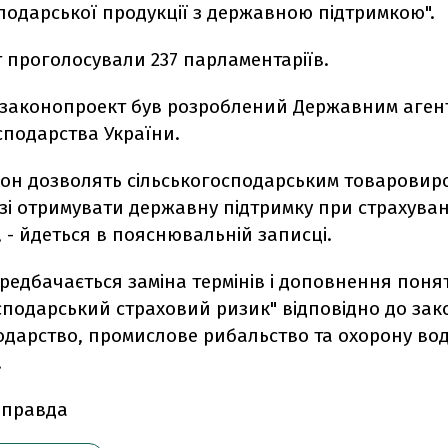
подарської продукції з державною підтримкою".
 проголосували 237 парламентаріїв.
 законопроект був розроблений Державним аген
сподарства України.
акон дозволять сільськогосподарським товарови
зі отримувати державну підтримку при страхува
", - йдеться в пояснювальній записці.
редбачається заміна термінів і доповнення поня
сподарський страховий ризик" відповідно до зак
одарство, промислове рибальство та охорону во
.
 правда