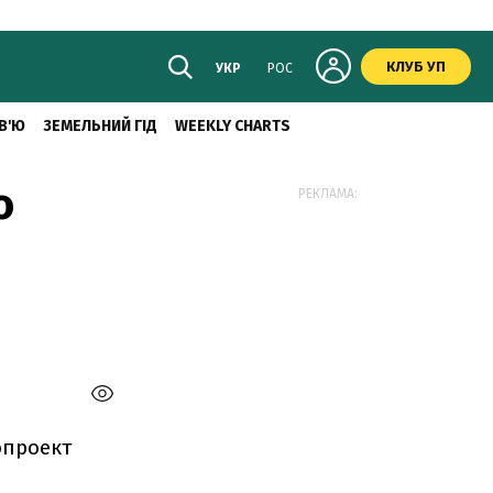
КЛУБ УП
УКР
РОС
В'Ю
ЗЕМЕЛЬНИЙ ГІД
WEEKLY CHARTS
о
РЕКЛАМА:
опроект