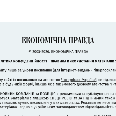
© 2005-2026, ЕКОНОМІЧНА ПРАВДА
ЛІТИКА КОНФІДЕНЦІЙНОСТІ
ПРАВИЛА ВИКОРИСТАННЯ МАТЕРІАЛІВ 
айту лише за умови посилання (для інтернет-видань - гіперпосиланн
му сайті із посиланням на агентство
"Інтерфакс-Україна"
, не підля
 будь-якій формі, інакше як з письмового дозволу агентства "Ін
НОВИНИ КОМПАНІЙ та ПОЗИЦІЯ є рекламними та публікуються на п
туються. Матеріали з плашкою СПЕЦПРОЄКТ та ЗА ПІДТРИМКИ також
 і поділяє думки, висловлені у цих матеріалах. Редакція не несе ві
атеріалах. Згідно з українським законодавством відповідальність 