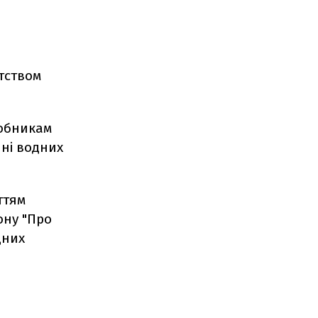
тством
робникам
нні водних
ттям
ону "Про
дних