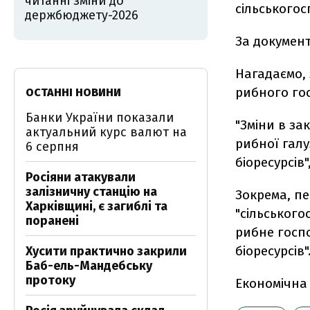
читанні зміни до
сільськогос
держбюджету-2026
За документ
Нагадаємо,
рибного го
ОСТАННІ НОВИНИ
Банки України показали
"Зміни в з
актуальний курс валют на
рибної галу
6 серпня
біоресурсів
Росіяни атакували
залізничну станцію на
Зокрема, пе
Харківщині, є загиблі та
"сільського
поранені
рибне госп
біоресурсів"
Хусити практично закрили
Баб-ель-Мандебську
протоку
Економічна