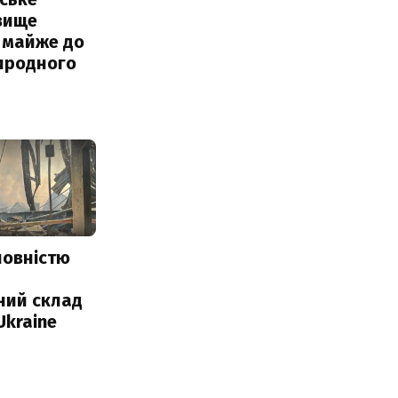
вище
 майже до
иродного
повністю
и
ний склад
Ukraine