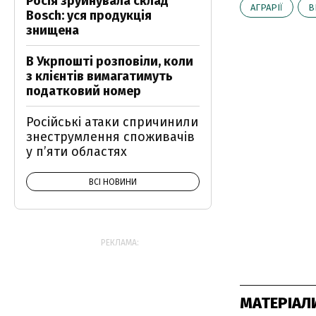
Росія зруйнувала склад
АГРАРІЇ
В
Bosch: уся продукція
знищена
В Укрпошті розповіли, коли
з клієнтів вимагатимуть
податковий номер
Російські атаки спричинили
знеструмлення споживачів
у п’яти областях
ВСІ НОВИНИ
РЕКЛАМА:
МАТЕРІАЛ