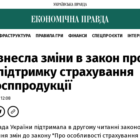
ФРАСТРУКТУРА
ПРАВИЛА ГРИ
ФІНАНСИ
СПЕЦПРОЄКТИ
ІНТЕР
внесла зміни в закон пр
ідтримку страхування
осппродукції
 12:08
ада України підтримала в другому читанні закон
ня змін до закону "Про особливості страхування