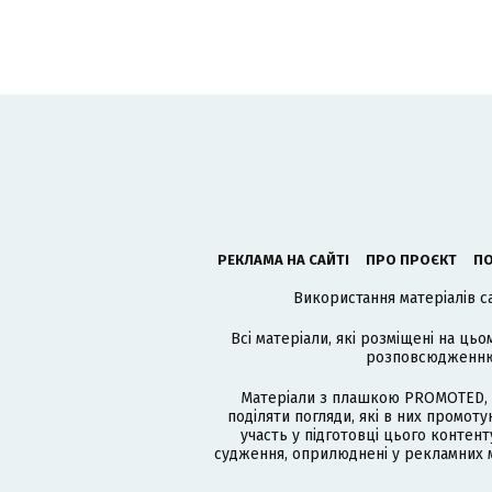
РЕКЛАМА НА САЙТІ
ПРО ПРОЄКТ
ПО
Використання матеріалів с
Всі матеріали, які розміщені на цьо
розповсюдженню в
Матеріали з плашкою PROMOTED, 
поділяти погляди, які в них промо
участь у підготовці цього контенту
судження, оприлюднені у рекламних м