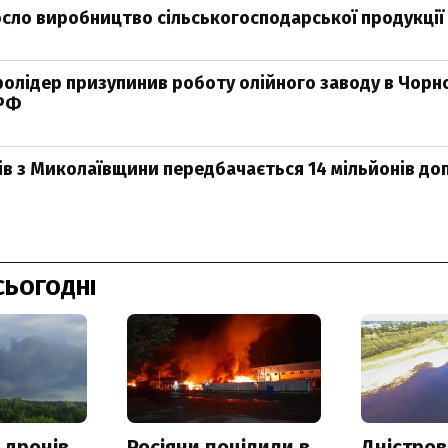
росло виробництво сільськогосподарської продукції
ролідер призупинив роботу олійного заводу в Чор
 РФ
в з Миколаївщини передбачається 14 мільйонів доп
СЬОГОДНІ
 дронів
Росіяни поцілили в
Дністров