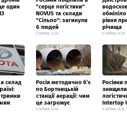
ще один
"серце логістики"
водосхо
ПЗ
NOVUS та склади
обміліло
"Сільпо": загинули
рівня пр
6 людей
річища
5 СЕРПНЯ, 12:30
5 СЕРПНЯ, 13:20
а склад
Росія методично б’є
Росіяни 
раїні:
по Бортницькій
знищил
атримки
станції аерації: чим
логістич
нням
це загрожує
Intertop 
5 СЕРПНЯ, 13:50
5 СЕРПНЯ, 15:25