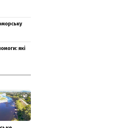
номорську
омоги: які
ське