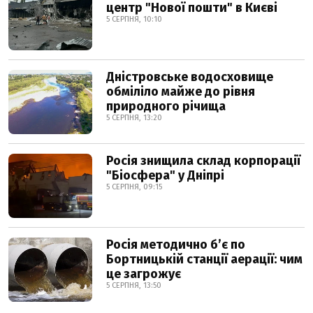
центр "Нової пошти" в Києві
5 СЕРПНЯ, 10:10
Дністровське водосховище
обміліло майже до рівня
природного річища
5 СЕРПНЯ, 13:20
Росія знищила склад корпорації
"Біосфера" у Дніпрі
5 СЕРПНЯ, 09:15
Росія методично б’є по
Бортницькій станції аерації: чим
це загрожує
5 СЕРПНЯ, 13:50