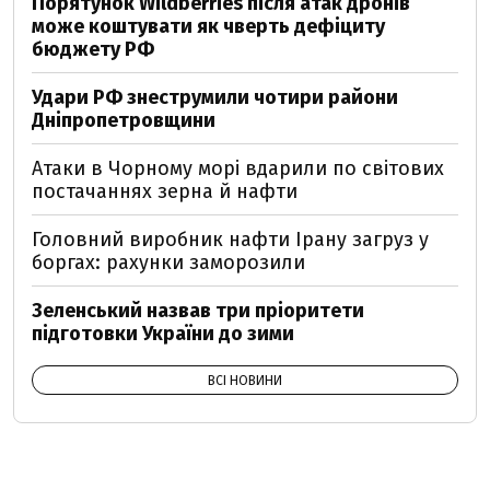
Порятунок Wildberries після атак дронів
може коштувати як чверть дефіциту
бюджету РФ
Удари РФ знеструмили чотири райони
Дніпропетровщини
Атаки в Чорному морі вдарили по світових
постачаннях зерна й нафти
Головний виробник нафти Ірану загруз у
боргах: рахунки заморозили
Зеленський назвав три пріоритети
підготовки України до зими
ВСІ НОВИНИ