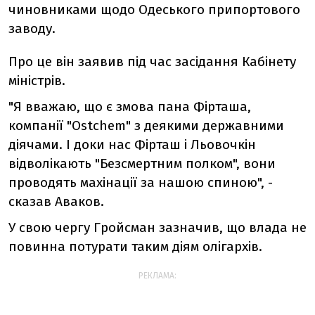
чиновниками щодо Одеського припортового
заводу.
Про це він заявив під час засідання Кабінету
міністрів.
"Я вважаю, що є змова пана Фірташа,
компанії "Ostchem" з деякими державними
діячами. І доки нас Фірташ і Льовочкін
відволікають "Безсмертним полком", вони
проводять махінації за нашою спиною", -
сказав Аваков.
У свою чергу Гройсман зазначив, що влада не
повинна потурати таким діям олігархів.
РЕКЛАМА: