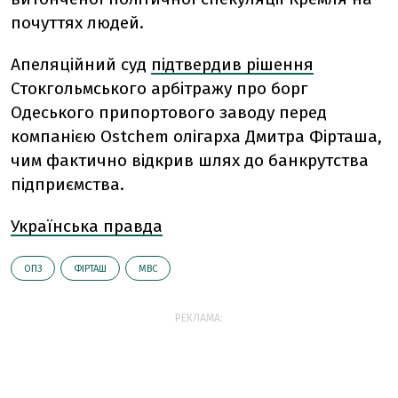
почуттях людей.
Апеляційний суд
підтвердив рішення
Стокгольмського арбітражу про борг
Одеського припортового заводу перед
компанією Ostchem олігарха Дмитра Фірташа,
чим фактично відкрив шлях до банкрутства
підприємства.
Українська правда
ОПЗ
ФІРТАШ
МВС
РЕКЛАМА: