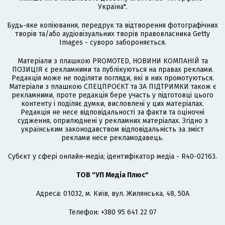
Україна".
Будь-яке копіювання, передрук та відтворення фотографічних
творів та/або аудіовізуальних творів правовласника Getty
Images - суворо забороняється.
Матеріали з плашкою PROMOTED, НОВИНИ КОМПАНІЙ та
ПОЗИЦІЯ є рекламними та публікуються на правах реклами.
Редакція може не поділяти погляди, які в них промотуються.
Матеріали з плашкою СПЕЦПРОЄКТ та ЗА ПІДТРИМКИ також є
рекламними, проте редакція бере участь у підготовці цього
контенту і поділяє думки, висловлені у цих матеріалах.
Редакція не несе відповідальності за факти та оціночні
судження, оприлюднені у рекламних матеріалах. Згідно з
українським законодавством відповідальність за зміст
реклами несе рекламодавець.
Cубєкт у сфері онлайн-медіа; ідентифікатор медіа - R40-02163.
ТОВ "УП Медіа Плюс"
Адреса: 01032, м. Київ, вул. Жилянська, 48, 50А
Телефон: +380 95 641 22 07