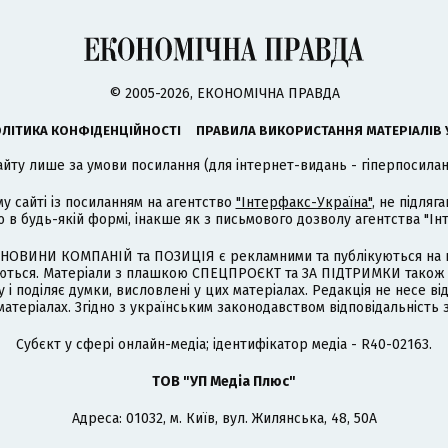
© 2005-2026, ЕКОНОМІЧНА ПРАВДА
ЛІТИКА КОНФІДЕНЦІЙНОСТІ
ПРАВИЛА ВИКОРИСТАННЯ МАТЕРІАЛІВ 
айту лише за умови посилання (для інтернет-видань - гіперпосиланн
му сайті із посиланням на агентство
"Інтерфакс-Україна"
, не підля
 будь-якій формі, інакше як з письмового дозволу агентства "Ін
НОВИНИ КОМПАНІЙ та ПОЗИЦІЯ є рекламними та публікуються на п
туються. Матеріали з плашкою СПЕЦПРОЄКТ та ЗА ПІДТРИМКИ також
 і поділяє думки, висловлені у цих матеріалах. Редакція не несе ві
атеріалах. Згідно з українським законодавством відповідальність 
Cубєкт у сфері онлайн-медіа; ідентифікатор медіа - R40-02163.
ТОВ "УП Медіа Плюс"
Адреса: 01032, м. Київ, вул. Жилянська, 48, 50А