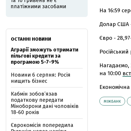
та 10 гривень не є
платіжними засобами
На 16:59 се
Долар США –
Євро - 28,97
ОСТАННІ НОВИНИ
Аграрії зможуть отримати
Російський р
пільгові кредити за
програмою 5-7-9%
Нагадаємо, 
на 10:00
вст
Новини 6 серпня: Росія
нищить бізнес
Економічна
Кабмін зобовʼязав
податкову передати
МІЖБАНК
Міноборони дані чоловіків
18-60 років
Єврокомісія попередила