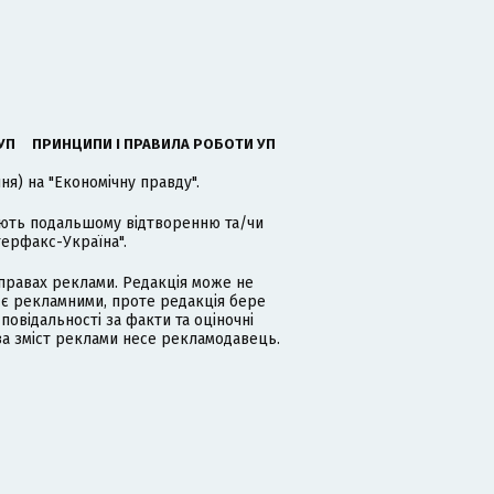
УП
ПРИНЦИПИ І ПРАВИЛА РОБОТИ УП
я) на "Економічну правду".
гають подальшому відтворенню та/чи
терфакс-Україна".
равах реклами. Редакція може не
 є рекламними, проте редакція бере
дповідальності за факти та оціночні
за зміст реклами несе рекламодавець.