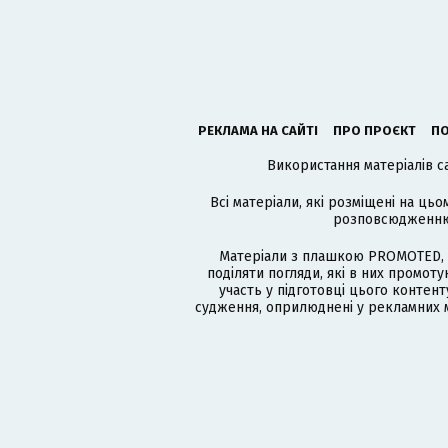
РЕКЛАМА НА САЙТІ
ПРО ПРОЄКТ
ПО
Використання матеріалів с
Всі матеріали, які розміщені на цьо
розповсюдженню в
Матеріали з плашкою PROMOTED, 
поділяти погляди, які в них промо
участь у підготовці цього контенту
судження, оприлюднені у рекламних м