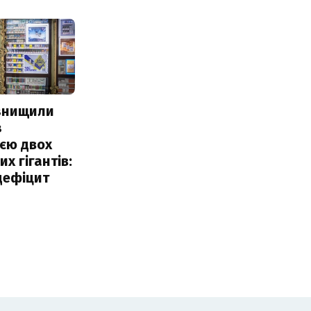
 знищили
з
єю двох
х гігантів:
дефіцит