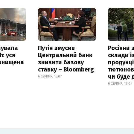
нувала
Путін змусив
Росіяни
h: уся
Центральний банк
склади і
 знищена
знизити базову
продукці
ставку – Bloomberg
тютюнови
чи буде 
6 СЕРПНЯ, 15:07
6 СЕРПНЯ, 18:04