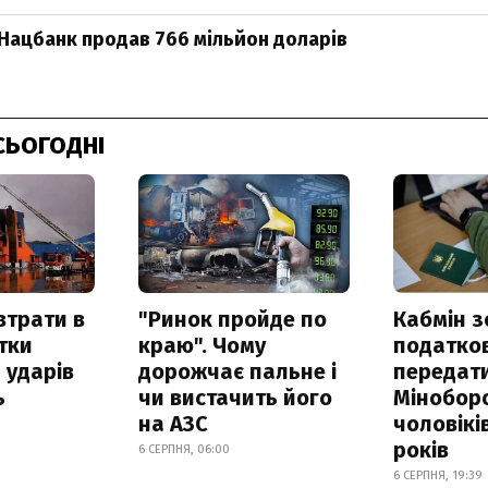
Нацбанк продав 766 мільйон доларів
СЬОГОДНІ
втрати в
"Ринок пройде по
Кабмін з
итки
краю". Чому
податко
 ударів
дорожчає пальне і
передат
ь
чи вистачить його
Мінобор
на АЗС
чоловікі
років
6 СЕРПНЯ, 06:00
6 СЕРПНЯ, 19:39