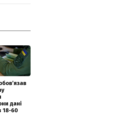
обовʼязав
ву
и
они дані
в 18-60