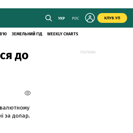
КЛУБ УП
УКР
РОС
В'Ю
ЗЕМЕЛЬНИЙ ГІД
WEEKLY CHARTS
ся до
РЕКЛАМА:
у валютному
ні за долар.