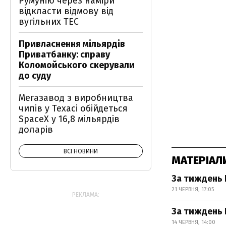
Румунію через наміри
відкласти відмову від
вугільних ТЕС
Привласнення мільярдів
Приватбанку: справу
Коломойського скерували
до суду
Мегазавод з виробництва
чипів у Техасі обійдеться
SpaceX у 16,8 мільярдів
доларів
ВСІ НОВИНИ
МАТЕРІАЛ
За тиждень 
21 ЧЕРВНЯ, 17:05
РЕКЛАМА:
За тиждень 
14 ЧЕРВНЯ, 14:00