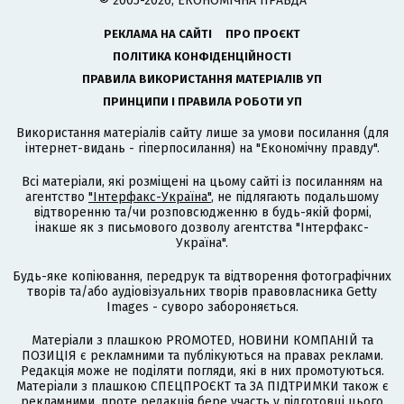
© 2005-2026, ЕКОНОМІЧНА ПРАВДА
РЕКЛАМА НА САЙТІ
ПРО ПРОЄКТ
ПОЛІТИКА КОНФІДЕНЦІЙНОСТІ
ПРАВИЛА ВИКОРИСТАННЯ МАТЕРІАЛІВ УП
ПРИНЦИПИ І ПРАВИЛА РОБОТИ УП
Використання матеріалів сайту лише за умови посилання (для
інтернет-видань - гіперпосилання) на "Економічну правду".
Всі матеріали, які розміщені на цьому сайті із посиланням на
агентство
"Інтерфакс-Україна"
, не підлягають подальшому
відтворенню та/чи розповсюдженню в будь-якій формі,
інакше як з письмового дозволу агентства "Інтерфакс-
Україна".
Будь-яке копіювання, передрук та відтворення фотографічних
творів та/або аудіовізуальних творів правовласника Getty
Images - суворо забороняється.
Матеріали з плашкою PROMOTED, НОВИНИ КОМПАНІЙ та
ПОЗИЦІЯ є рекламними та публікуються на правах реклами.
Редакція може не поділяти погляди, які в них промотуються.
Матеріали з плашкою СПЕЦПРОЄКТ та ЗА ПІДТРИМКИ також є
рекламними, проте редакція бере участь у підготовці цього