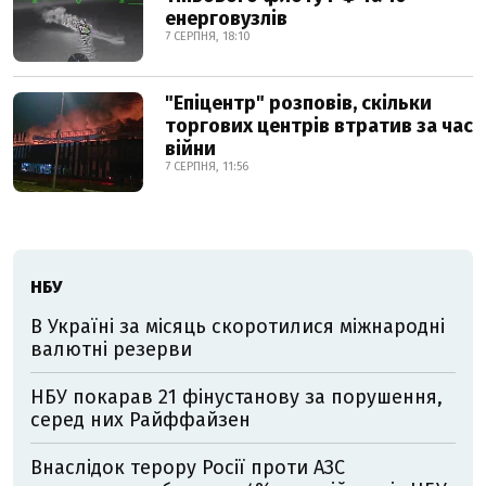
енерговузлів
7 СЕРПНЯ, 18:10
"Епіцентр" розповів, скільки
торгових центрів втратив за час
війни
7 СЕРПНЯ, 11:56
НБУ
В Україні за місяць скоротилися міжнародні
валютні резерви
НБУ покарав 21 фінустанову за порушення,
серед них Райффайзен
Внаслідок терору Росії проти АЗС