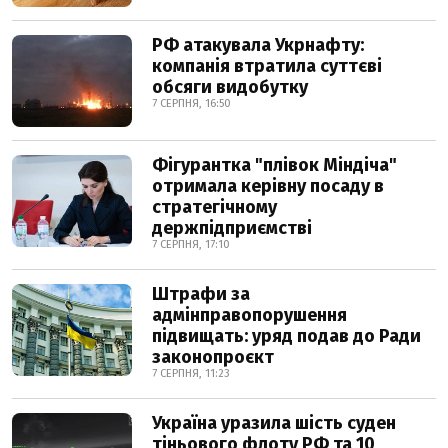
РФ атакувала Укрнафту:
компанія втратила суттєві
обсяги видобутку
7 СЕРПНЯ, 16:50
Фігурантка "плівок Міндіча"
отримала керівну посаду в
стратегічному
держпідприємстві
7 СЕРПНЯ, 17:10
Штрафи за
адмінправопорушення
підвищать: уряд подав до Ради
законопроєкт
7 СЕРПНЯ, 11:23
Україна уразила шість суден
тіньового флоту РФ та 10