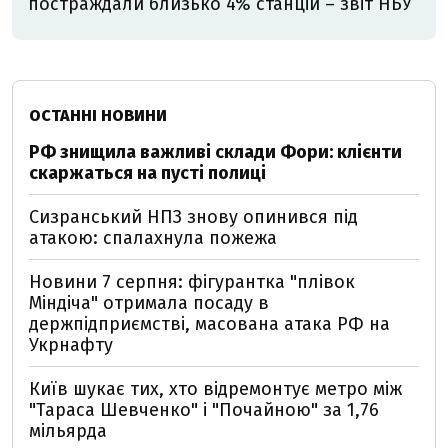
постраждали близько 4% станцій – звіт НБУ
ОСТАННІ НОВИНИ
РФ знищила важливі склади Фори: клієнти
скаржаться на пусті полиці
Сизранський НПЗ знову опинився під
атакою: спалахнула пожежа
Новини 7 серпня: фігурантка "плівок
Міндіча" отримала посаду в
держпідприємстві, масована атака РФ на
Укрнафту
Київ шукає тих, хто відремонтує метро між
"Тараса Шевченко" і "Почайною" за 1,76
мільярда