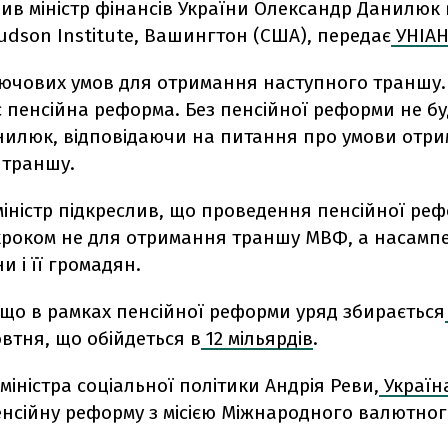
ив міністр фінансів України Олександр Данилюк 
Hudson Institute, Вашингтон (США), передає
УНІА
ключових умов для отримання наступного траншу.
 пенсійна реформа. Без пенсійної реформи не бу
анилюк, відповідаючи на питання про умови отр
 траншу.
іністр підкреслив, що проведення пенсійної реф
роком не для отримання траншу МВФ, а насамп
и і її громадян.
 що в рамках пенсійної реформи уряд збирається
овтня, що обійдеться в
12 мільярдів
.
міністра соціальної політики Андрія Реви,
Україн
нсійну реформу з місією Міжнародного валютног