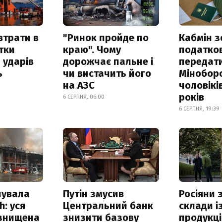
втрати в
"Ринок пройде по
Кабмін з
итки
краю". Чому
податко
 ударів
дорожчає пальне і
передат
ь
чи вистачить його
Мінобор
на АЗС
чоловікі
років
6 СЕРПНЯ, 06:00
6 СЕРПНЯ, 19:39
нувала
Путін змусив
Росіяни
h: уся
Центральний банк
склади і
 знищена
знизити базову
продукці