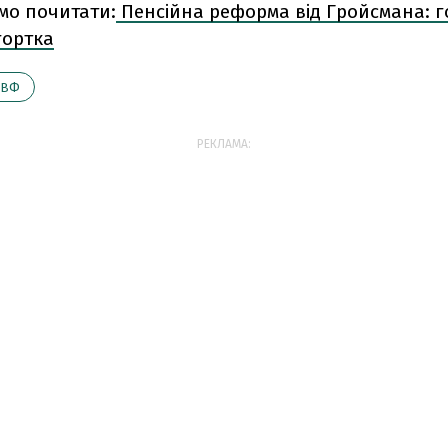
мо почитати:
Пенсійна реформа від Гройсмана: г
гортка
ВФ
РЕКЛАМА: