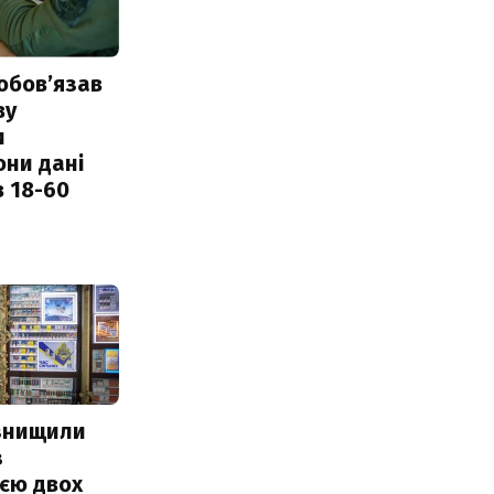
обовʼязав
ву
и
они дані
в 18-60
 знищили
з
єю двох