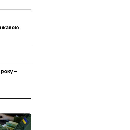
державою
 року –