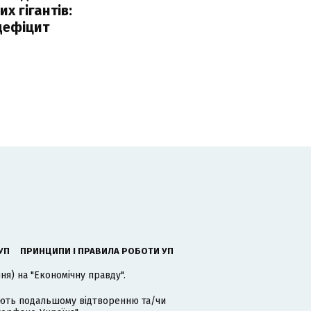
х гігантів:
дефіцит
УП
ПРИНЦИПИ І ПРАВИЛА РОБОТИ УП
я) на "Економічну правду".
гають подальшому відтворенню та/чи